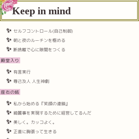
Keep in mind
セルフコントロール(自己制御)
朝と夜のルーチンを極める
断捨離で心に隙間をつくる
殿堂入り
有言実行
尊己及人 人生神劇
座右の銘
私から始める『笑顔の連鎖』
綺麗事を実現するために経営してるんだ
美しく。カッコよく。
正直に胸張って生きる