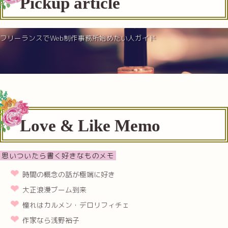
Pickup article
フリーランスでWeb制作事務所始めたい人ガイド
Love & Like Memo
思いついたら書く好きなものメモ
時間の概念の話が極端に好き
大正浪漫ブーム到来
憧れはカルメン・デロリフィチェ
作家なら浅野裕子