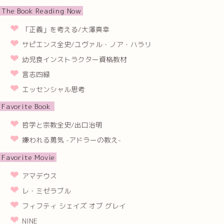
The Book Reading Now
「正義」を考える/大澤真幸
サピエンス全史/ユヴァル・ノア・ハラリ
幼児食インストラクター資格教材
言志四緑
エッセンシャル思考
Favorite Book
哲学と宗教全史/出口治明
嫌われる勇気 -アドラーの教え-
Favorite Movie
アマデウス
レ・ミゼラブル
フィフティ シェイズ オブ グレイ
NINE