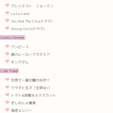
グレイテスト・ショーマン
La La Land
Sex And The City(ドラマ)
Gossip Girls(ドラマ)
Comic/Anime
ワンピース
僕のヒーローアカデミア
キングダム
Like Food
世界で一番牡蠣が好き♡
サラダと玉子（生卵は×）
トマト&炭酸水＆マスカット
きしめん＆蕎麦
海老＆レバー