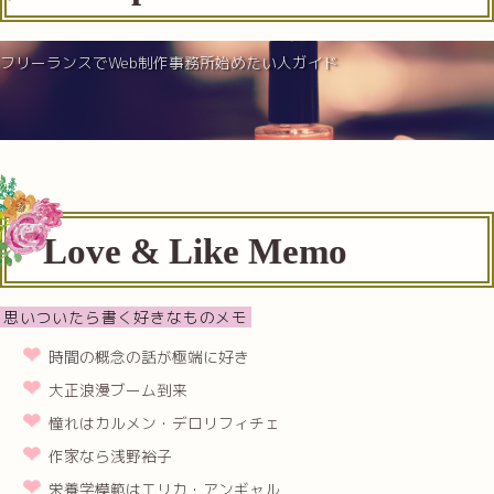
フリーランスでWeb制作事務所始めたい人ガイド
Love & Like Memo
思いついたら書く好きなものメモ
時間の概念の話が極端に好き
大正浪漫ブーム到来
憧れはカルメン・デロリフィチェ
作家なら浅野裕子
栄養学模範はエリカ・アンギャル