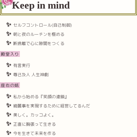
Keep in mind
セルフコントロール(自己制御)
朝と夜のルーチンを極める
断捨離で心に隙間をつくる
殿堂入り
有言実行
尊己及人 人生神劇
座右の銘
私から始める『笑顔の連鎖』
綺麗事を実現するために経営してるんだ
美しく。カッコよく。
正直に胸張って生きる
今を生きて未来を作る