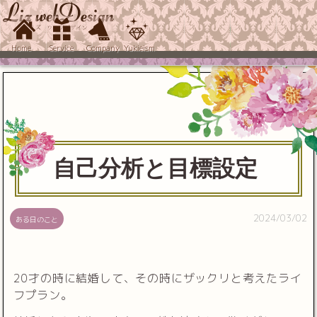
Home
Service
Company
Yukieism
自己分析と目標設定
2024/03/02
ある日のこと
20才の時に結婚して、その時にザックリと考えたライ
フプラン。