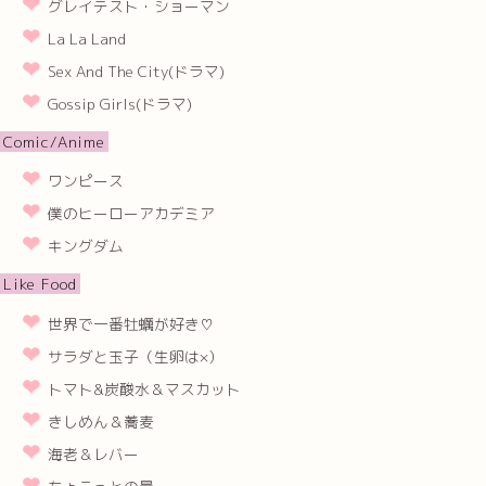
グレイテスト・ショーマン
La La Land
Sex And The City(ドラマ)
Gossip Girls(ドラマ)
Comic/Anime
ワンピース
僕のヒーローアカデミア
キングダム
Like Food
世界で一番牡蠣が好き♡
サラダと玉子（生卵は×）
トマト&炭酸水＆マスカット
きしめん＆蕎麦
海老＆レバー