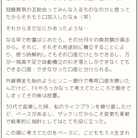
冠婚葬祭の互助会ってみんな入るものなのかと思って
たからそれも５口加入したなぁ（笑）
それからまだなにかあったような…
なる早で貯蓄はじめたら、その分月々の負担額が減る
から。それに、それぞれ用途別に積立することによ
り、使う時解約してもその口座だけとかできるし、万
が一残高不足で自動積立の引き落としができなくても
できる口座・できなかった口座と分けられる。
外貨預金も始めようとソニー銀行で専用口座を開いた
んだけど、FXやろっかなって考えてたところで飽きて
しまってその後は放置。
30代で起業した時、私のライフプランを練り直したけ
ど、ベースがあるし、ザックリだからこそ変更も柔軟
で結果的に指針としてはとても役に立った。
この頃に考えてたのをベースに、こどもも３人生まれ