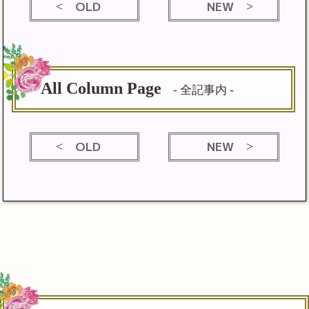
OLD
NEW
All Column Page
- 全記事内 -
OLD
NEW