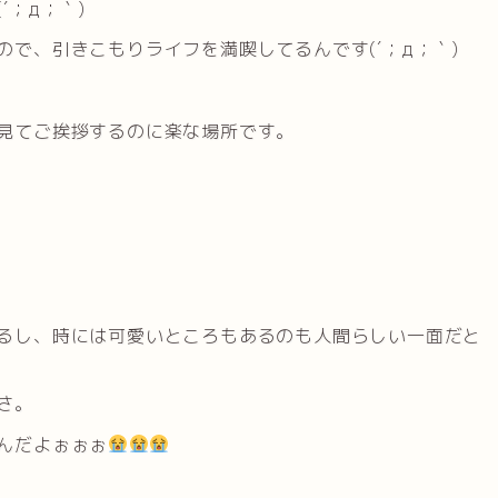
；д；｀)
で、引きこもりライフを満喫してるんです(´；д；｀)
見てご挨拶するのに楽な場所です。
るし、時には可愛いところもあるのも人間らしい一面だと
さ。
んだよぉぉぉ