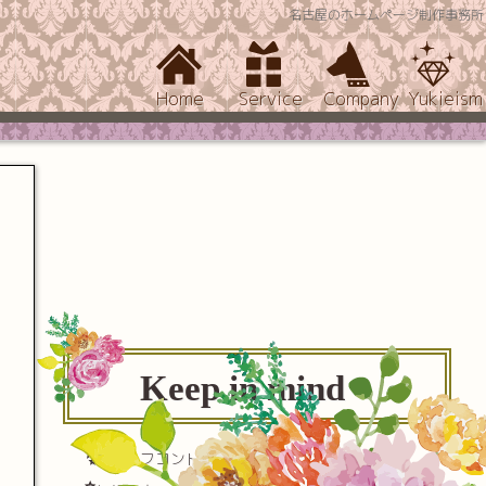
名古屋のホームページ制作事務所
Home
Service
Company
Yukieism
Keep in mind
セルフコントロール(自己制御)