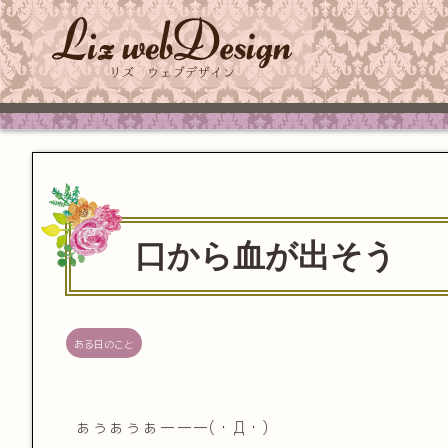
口から血が出そう
ある日のこと
ぁぅぁぅぁーーー(・Д・)