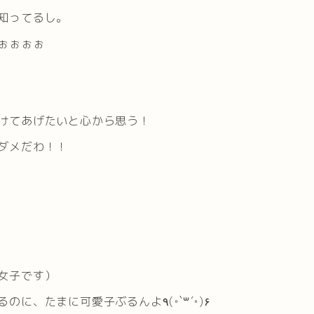
知ってるし。
ぉぉぉぉ
けてあげたいと心から思う！
ダメだわ！！
女子です）
いうても、私いつも男より男らしいなって思ってるのに、たまに可愛子ぶるんよ٩(◦`꒳´◦)۶