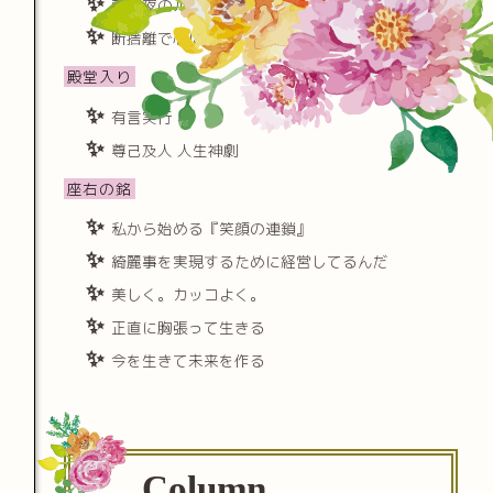
朝と夜のルーチンを極める
断捨離で心に隙間をつくる
殿堂入り
有言実行
尊己及人 人生神劇
座右の銘
私から始める『笑顔の連鎖』
綺麗事を実現するために経営してるんだ
美しく。カッコよく。
正直に胸張って生きる
今を生きて未来を作る
Column