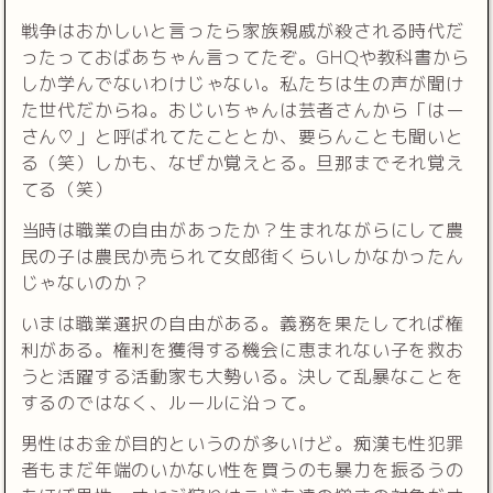
戦争はおかしいと言ったら家族親戚が殺される時代だ
ったっておばあちゃん言ってたぞ。GHQや教科書から
しか学んでないわけじゃない。私たちは生の声が聞け
た世代だからね。おじいちゃんは芸者さんから「はー
さん♡」と呼ばれてたこととか、要らんことも聞いと
る（笑）しかも、なぜか覚えとる。旦那までそれ覚え
てる（笑）
当時は職業の自由があったか？生まれながらにして農
民の子は農民か売られて女郎街くらいしかなかったん
じゃないのか？
いまは職業選択の自由がある。義務を果たしてれば権
利がある。権利を獲得する機会に恵まれない子を救お
うと活躍する活動家も大勢いる。決して乱暴なことを
するのではなく、ルールに沿って。
男性はお金が目的というのが多いけど。痴漢も性犯罪
者もまだ年端のいかない性を買うのも暴力を振るうの