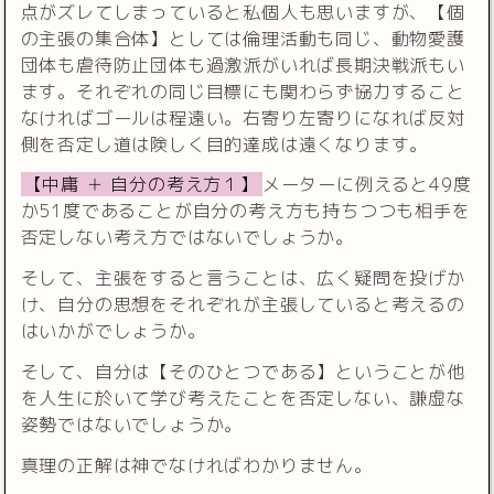
点がズレてしまっていると私個人も思いますが、【個
の主張の集合体】としては倫理活動も同じ、動物愛護
団体も虐待防止団体も過激派がいれば長期決戦派もい
ます。それぞれの同じ目標にも関わらず協力すること
なければゴールは程遠い。右寄り左寄りになれば反対
側を否定し道は険しく目的達成は遠くなります。
【中庸 ＋ 自分の考え方１】
メーターに例えると49度
か51度であることが自分の考え方も持ちつつも相手を
否定しない考え方ではないでしょうか。
そして、主張をすると言うことは、広く疑問を投げか
け、自分の思想をそれぞれが主張していると考えるの
はいかがでしょうか。
そして、自分は【そのひとつである】ということが他
を人生に於いて学び考えたことを否定しない、謙虚な
姿勢ではないでしょうか。
真理の正解は神でなければわかりません。