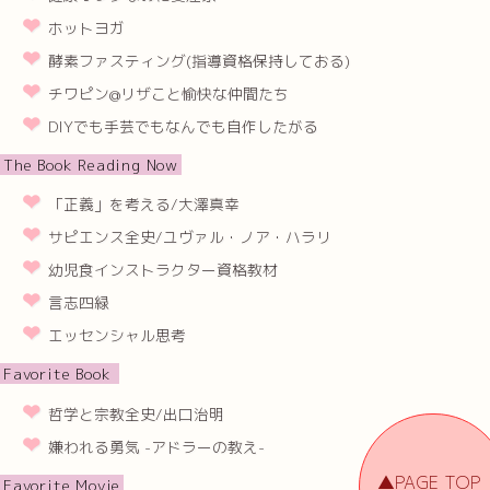
ホットヨガ
酵素ファスティング(指導資格保持しておる)
チワピン@リザこと愉快な仲間たち
DIYでも手芸でもなんでも自作したがる
The Book Reading Now
「正義」を考える/大澤真幸
サピエンス全史/ユヴァル・ノア・ハラリ
幼児食インストラクター資格教材
言志四緑
エッセンシャル思考
Favorite Book
哲学と宗教全史/出口治明
嫌われる勇気 -アドラーの教え-
▲PAGE TOP
Favorite Movie