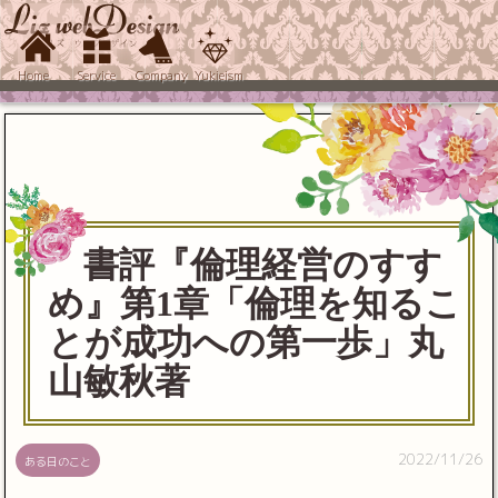
Home
Service
Company
Yukieism
書評『倫理経営のすす
め』第1章「倫理を知るこ
とが成功への第一歩」丸
山敏秋著
2022/11/26
ある日のこと