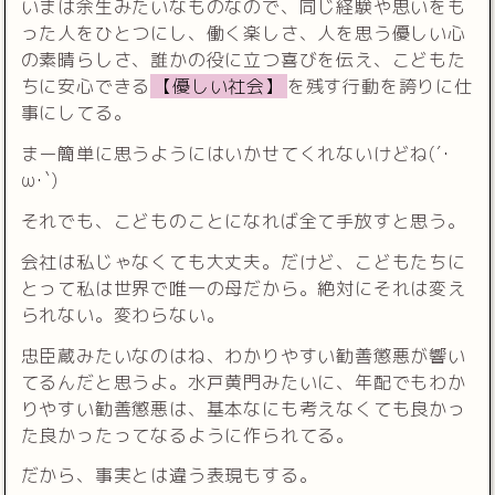
いまは余生みたいなものなので、同じ経験や思いをも
った人をひとつにし、働く楽しさ、人を思う優しい心
の素晴らしさ、誰かの役に立つ喜びを伝え、こどもた
ちに安心できる
【優しい社会】
を残す行動を誇りに仕
事にしてる。
まー簡単に思うようにはいかせてくれないけどね(´･
ω･`)
それでも、こどものことになれば全て手放すと思う。
会社は私じゃなくても大丈夫。だけど、こどもたちに
とって私は世界で唯一の母だから。絶対にそれは変え
られない。変わらない。
忠臣蔵みたいなのはね、わかりやすい勧善懲悪が響い
てるんだと思うよ。水戸黄門みたいに、年配でもわか
りやすい勧善懲悪は、基本なにも考えなくても良かっ
た良かったってなるように作られてる。
だから、事実とは違う表現もする。