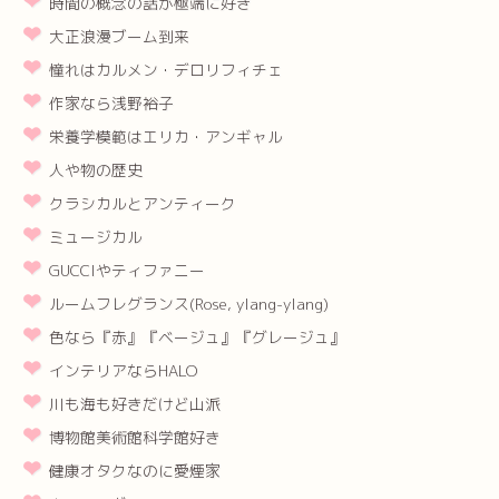
時間の概念の話が極端に好き
大正浪漫ブーム到来
憧れはカルメン・デロリフィチェ
作家なら浅野裕子
栄養学模範はエリカ・アンギャル
人や物の歴史
クラシカルとアンティーク
ミュージカル
GUCCIやティファニー
ルームフレグランス(Rose, ylang-ylang)
色なら『赤』『ベージュ』『グレージュ』
インテリアならHALO
川も海も好きだけど山派
博物館美術館科学館好き
健康オタクなのに愛煙家