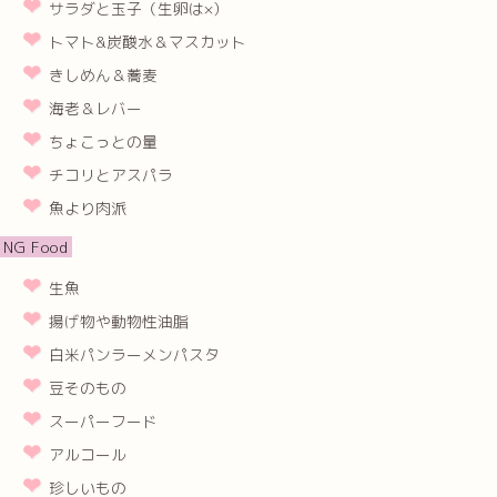
サラダと玉子（生卵は×）
トマト&炭酸水＆マスカット
きしめん＆蕎麦
海老＆レバー
ちょこっとの量
チコリとアスパラ
魚より肉派
NG Food
生魚
揚げ物や動物性油脂
白米パンラーメンパスタ
豆そのもの
スーパーフード
アルコール
珍しいもの