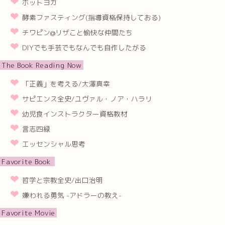
ホットヨガ
酵素ファスティング(指導資格保持しておる)
チワピン@リザこと愉快な仲間たち
DIYでも手芸でもなんでも自作したがる
The Book Reading Now
「正義」を考える/大澤真幸
サピエンス全史/ユヴァル・ノア・ハラリ
幼児食インストラクター資格教材
言志四緑
エッセンシャル思考
Favorite Book
哲学と宗教全史/出口治明
嫌われる勇気 -アドラーの教え-
Favorite Movie