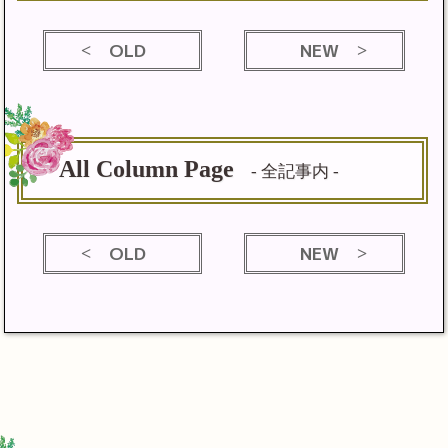
OLD
NEW
All Column Page
- 全記事内 -
OLD
NEW