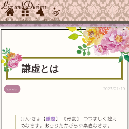
Home
Service
Company
Yukieism
謙虚とは
2023/07/10
Yukieism
けん‐きょ【
謙虚
】 〘形動〙 つつましく控え
めなさま。おごりたかぶらず素直なさま。