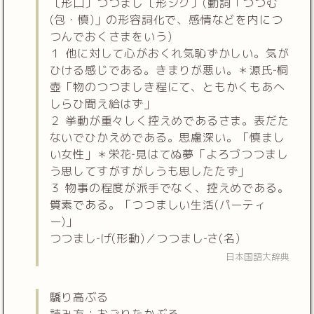
〔形口〕つつまし〔形シク〕(動詞「つつむ
(包・慎)」の形容詞化で、感情などを内につ
つんでおくさまをいう)
１ 他に対して心がおくれ気恥ずかしい。気が
ひける感じである。きまりが悪い。＊源氏‐桐
壺「物のつつましき程にて、ともかくもあへ
しらひ聞え給はず」
２ 挙動が重々しく控えめであるさま。表だた
ないでひかえめである。思慮深い。「慎まし
い女性」＊栄花‐見はてぬ夢「よろづつつまし
う思してすがすがしうも思したたず」
３ 物事の程度が派手でなく、控えめである。
質素である。「つつましい生活(パーティ
ー)」
つつまし‐げ(形動)／つつまし‐さ(名)
日本国語大辞典
驕り高ぶる
読み方：おごりたかぶる