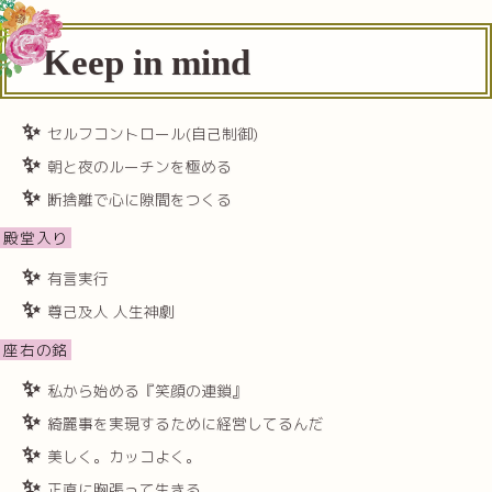
Keep in mind
セルフコントロール(自己制御)
朝と夜のルーチンを極める
断捨離で心に隙間をつくる
殿堂入り
有言実行
尊己及人 人生神劇
座右の銘
私から始める『笑顔の連鎖』
綺麗事を実現するために経営してるんだ
美しく。カッコよく。
正直に胸張って生きる