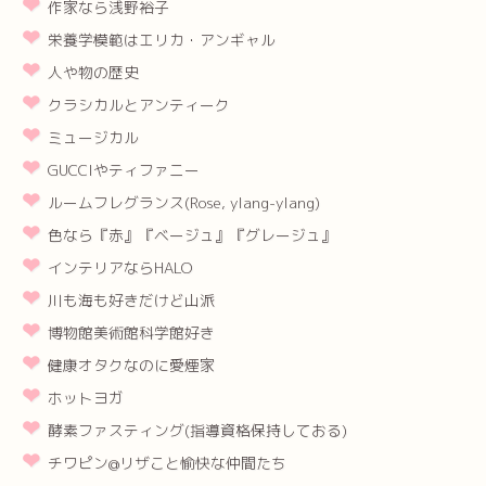
作家なら浅野裕子
栄養学模範はエリカ・アンギャル
人や物の歴史
クラシカルとアンティーク
ミュージカル
GUCCIやティファニー
ルームフレグランス(Rose, ylang-ylang)
色なら『赤』『ベージュ』『グレージュ』
インテリアならHALO
川も海も好きだけど山派
博物館美術館科学館好き
健康オタクなのに愛煙家
ホットヨガ
酵素ファスティング(指導資格保持しておる)
チワピン@リザこと愉快な仲間たち