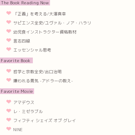
The Book Reading Now
「正義」を考える/大澤真幸
サピエンス全史/ユヴァル・ノア・ハラリ
幼児食インストラクター資格教材
言志四緑
エッセンシャル思考
Favorite Book
哲学と宗教全史/出口治明
嫌われる勇気 -アドラーの教え-
Favorite Movie
アマデウス
レ・ミゼラブル
フィフティ シェイズ オブ グレイ
NINE