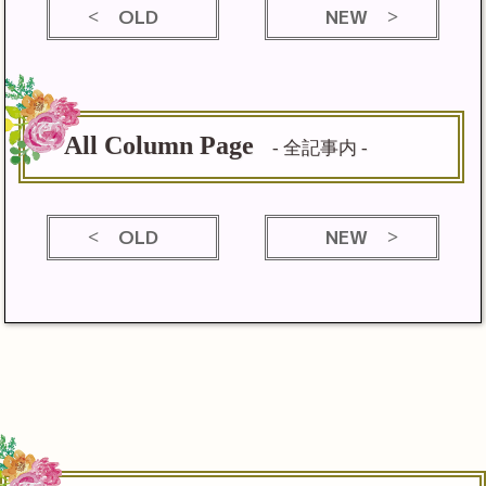
OLD
NEW
All Column Page
- 全記事内 -
OLD
NEW