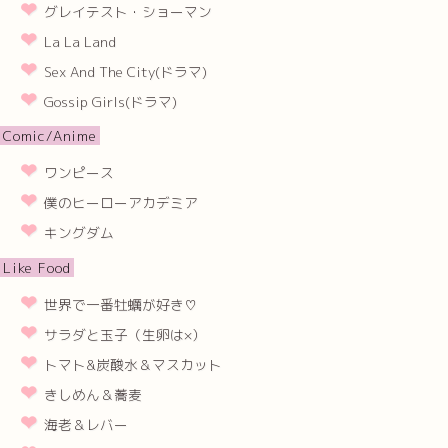
グレイテスト・ショーマン
La La Land
Sex And The City(ドラマ)
Gossip Girls(ドラマ)
Comic/Anime
ワンピース
僕のヒーローアカデミア
キングダム
Like Food
世界で一番牡蠣が好き♡
サラダと玉子（生卵は×）
トマト&炭酸水＆マスカット
きしめん＆蕎麦
海老＆レバー