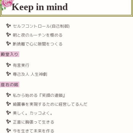
Keep in mind
セルフコントロール(自己制御)
朝と夜のルーチンを極める
断捨離で心に隙間をつくる
殿堂入り
有言実行
尊己及人 人生神劇
座右の銘
私から始める『笑顔の連鎖』
綺麗事を実現するために経営してるんだ
美しく。カッコよく。
正直に胸張って生きる
今を生きて未来を作る