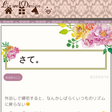
Home
Service
Company
Yukieism
さて。
2023/03/14
ある日のこと
外泊して帰宅すると、なんかしばらくいつものリズム
に戻らない