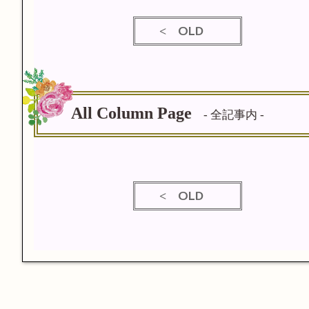
OLD
All Column Page
- 全記事内 -
OLD