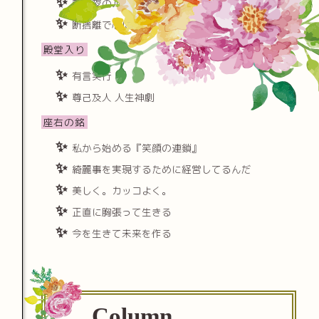
朝と夜のルーチンを極める
断捨離で心に隙間をつくる
殿堂入り
有言実行
尊己及人 人生神劇
座右の銘
私から始める『笑顔の連鎖』
綺麗事を実現するために経営してるんだ
美しく。カッコよく。
正直に胸張って生きる
今を生きて未来を作る
Column