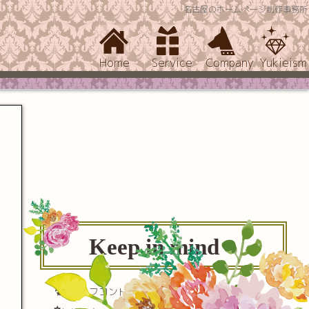
名古屋のホームページ制作事務所
Home
Service
Company
Yukieism
Keep in mind
セルフコントロール(自己制御)