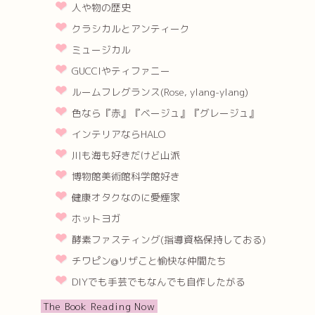
人や物の歴史
クラシカルとアンティーク
ミュージカル
GUCCIやティファニー
ルームフレグランス(Rose, ylang-ylang)
色なら『赤』『ベージュ』『グレージュ』
インテリアならHALO
川も海も好きだけど山派
博物館美術館科学館好き
健康オタクなのに愛煙家
ホットヨガ
酵素ファスティング(指導資格保持しておる)
チワピン@リザこと愉快な仲間たち
DIYでも手芸でもなんでも自作したがる
The Book Reading Now