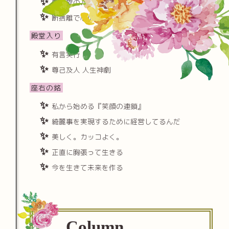
朝と夜のルーチンを極める
断捨離で心に隙間をつくる
殿堂入り
有言実行
尊己及人 人生神劇
座右の銘
私から始める『笑顔の連鎖』
綺麗事を実現するために経営してるんだ
美しく。カッコよく。
正直に胸張って生きる
今を生きて未来を作る
Column