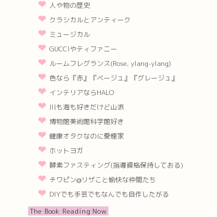
人や物の歴史
クラシカルとアンティーク
ミュージカル
GUCCIやティファニー
ルームフレグランス(Rose, ylang-ylang)
色なら『赤』『ベージュ』『グレージュ』
インテリアならHALO
川も海も好きだけど山派
博物館美術館科学館好き
健康オタクなのに愛煙家
ホットヨガ
酵素ファスティング(指導資格保持しておる)
チワピン@リザこと愉快な仲間たち
DIYでも手芸でもなんでも自作したがる
The Book Reading Now