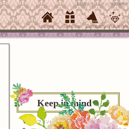
名古屋のホームページ制作事務所
Home
Service
Company
Yukieism
Keep in mind
セルフコントロール(自己制御)