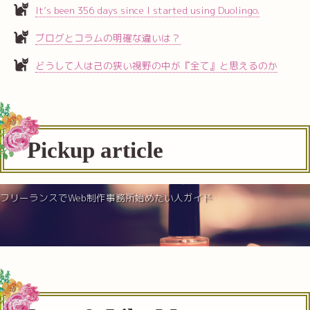
It’s been 356 days since I started using Duolingo.
ブログとコラムの明確な違いは？
どうして人は己の狭い視野の中が『全て』と思えるのか
Pickup article
フリーランスでWeb制作事務所始めたい人ガイド