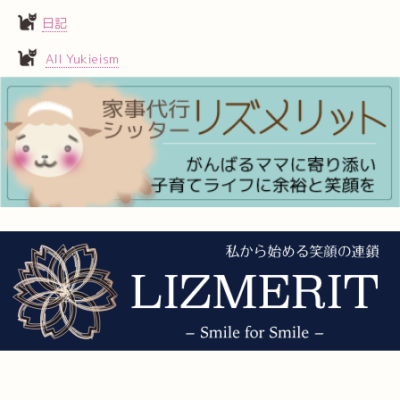
日記
All Yukieism