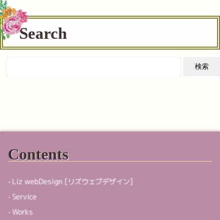
Search
Contents
Liz webDesign [リズウェブデザイン]
Service
Works