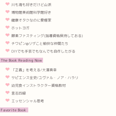
川も海も好きだけど山派
博物館美術館科学館好き
健康オタクなのに愛煙家
ホットヨガ
酵素ファスティング(指導資格保持しておる)
チワピン@リザこと愉快な仲間たち
DIYでも手芸でもなんでも自作したがる
The Book Reading Now
「正義」を考える/大澤真幸
サピエンス全史/ユヴァル・ノア・ハラリ
幼児食インストラクター資格教材
言志四緑
エッセンシャル思考
Favorite Book