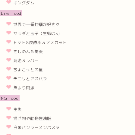
キングダム
Like Food
世界で一番牡蠣が好き♡
サラダと玉子（生卵は×）
トマト&炭酸水＆マスカット
きしめん＆蕎麦
海老＆レバー
ちょこっとの量
チコリとアスパラ
魚より肉派
NG Food
生魚
揚げ物や動物性油脂
白米パンラーメンパスタ