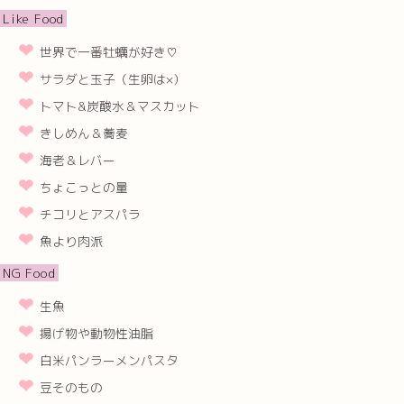
Like Food
世界で一番牡蠣が好き♡
サラダと玉子（生卵は×）
トマト&炭酸水＆マスカット
きしめん＆蕎麦
海老＆レバー
ちょこっとの量
チコリとアスパラ
魚より肉派
NG Food
生魚
揚げ物や動物性油脂
白米パンラーメンパスタ
豆そのもの