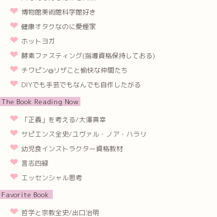
博物館美術館科学館好き
健康オタクなのに愛煙家
ホットヨガ
酵素ファスティング(指導資格保持しておる)
チワピン@リザこと愉快な仲間たち
DIYでも手芸でもなんでも自作したがる
The Book Reading Now
「正義」を考える/大澤真幸
サピエンス全史/ユヴァル・ノア・ハラリ
幼児食インストラクター資格教材
言志四緑
エッセンシャル思考
Favorite Book
哲学と宗教全史/出口治明