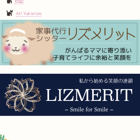
日記
All Yukieism