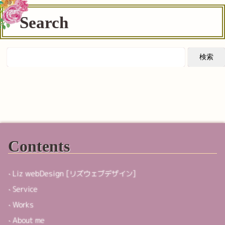
Search
Contents
Liz webDesign [リズウェブデザイン]
Service
Works
About me