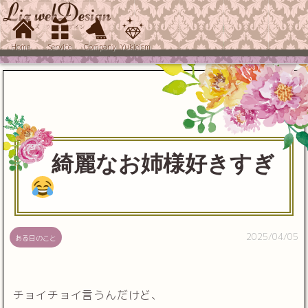
Home
Service
Company
Yukieism
綺麗なお姉様好きすぎ
2025/04/05
ある日のこと
チョイチョイ言うんだけど、