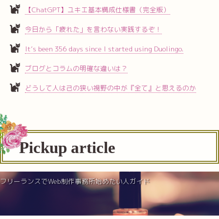
【ChatGPT】ユキエ基本構成仕様書（完全版）
今日から「疲れた」を言わない実践するぞ！
It’s been 356 days since I started using Duolingo.
ブログとコラムの明確な違いは？
どうして人は己の狭い視野の中が『全て』と思えるのか
Pickup article
フリーランスでWeb制作事務所始めたい人ガイド