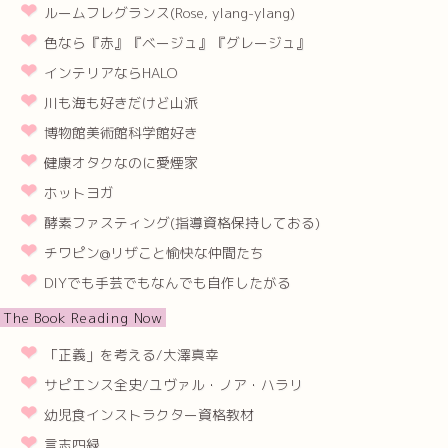
ルームフレグランス(Rose, ylang-ylang)
色なら『赤』『ベージュ』『グレージュ』
インテリアならHALO
川も海も好きだけど山派
博物館美術館科学館好き
健康オタクなのに愛煙家
ホットヨガ
酵素ファスティング(指導資格保持しておる)
チワピン@リザこと愉快な仲間たち
DIYでも手芸でもなんでも自作したがる
The Book Reading Now
「正義」を考える/大澤真幸
サピエンス全史/ユヴァル・ノア・ハラリ
幼児食インストラクター資格教材
言志四緑