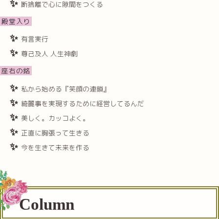
断捨離で心に隙間をつくる
殿堂入り
有言実行
尊己及人 人生神劇
座右の銘
私から始める『笑顔の連鎖』
綺麗事を実現するために経営してるんだ
美しく。カッコよく。
正直に胸張って生きる
今を生きて未来を作る
Column