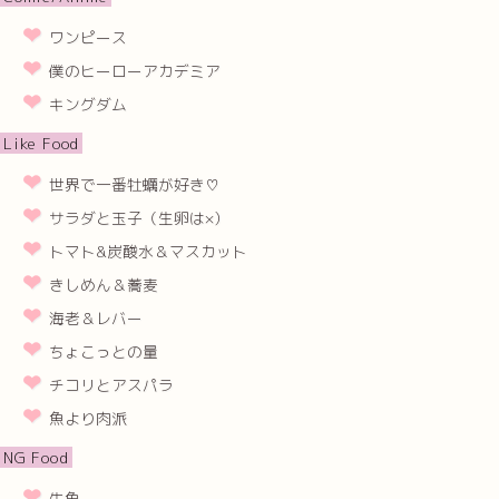
ワンピース
僕のヒーローアカデミア
キングダム
Like Food
世界で一番牡蠣が好き♡
サラダと玉子（生卵は×）
トマト&炭酸水＆マスカット
きしめん＆蕎麦
海老＆レバー
ちょこっとの量
チコリとアスパラ
魚より肉派
NG Food
生魚