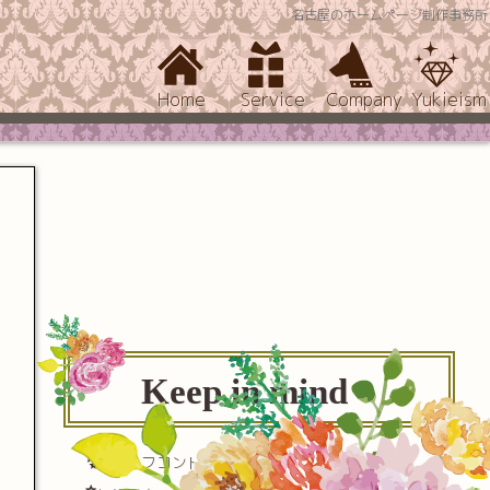
名古屋のホームページ制作事務所
Home
Service
Company
Yukieism
Keep in mind
セルフコントロール(自己制御)