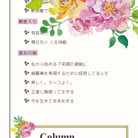
朝と夜のルーチンを極める
断捨離で心に隙間をつくる
殿堂入り
有言実行
尊己及人 人生神劇
座右の銘
私から始める『笑顔の連鎖』
綺麗事を実現するために経営してるんだ
美しく。カッコよく。
正直に胸張って生きる
今を生きて未来を作る
Column