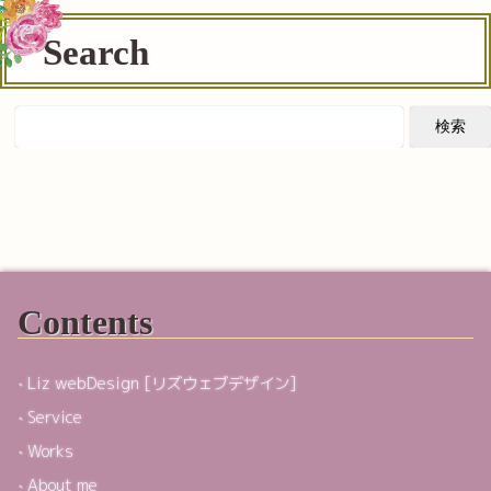
Search
Contents
Liz webDesign [リズウェブデザイン]
Service
Works
About me