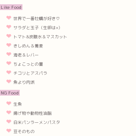
Like Food
世界で一番牡蠣が好き♡
サラダと玉子（生卵は×）
トマト&炭酸水＆マスカット
きしめん＆蕎麦
海老＆レバー
ちょこっとの量
チコリとアスパラ
魚より肉派
NG Food
生魚
揚げ物や動物性油脂
白米パンラーメンパスタ
豆そのもの