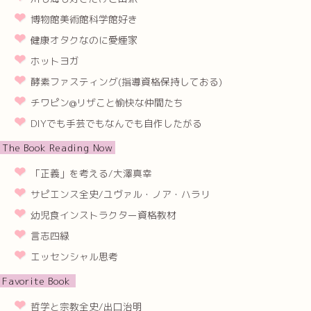
博物館美術館科学館好き
健康オタクなのに愛煙家
ホットヨガ
酵素ファスティング(指導資格保持しておる)
チワピン@リザこと愉快な仲間たち
DIYでも手芸でもなんでも自作したがる
The Book Reading Now
「正義」を考える/大澤真幸
サピエンス全史/ユヴァル・ノア・ハラリ
幼児食インストラクター資格教材
言志四緑
エッセンシャル思考
Favorite Book
哲学と宗教全史/出口治明