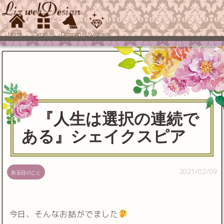
Home
Service
Company
Yukieism
『人生は選択の連続で
ある』シェイクスピア
2021/02/09
ある日のこと
今日、そんなお話がでました