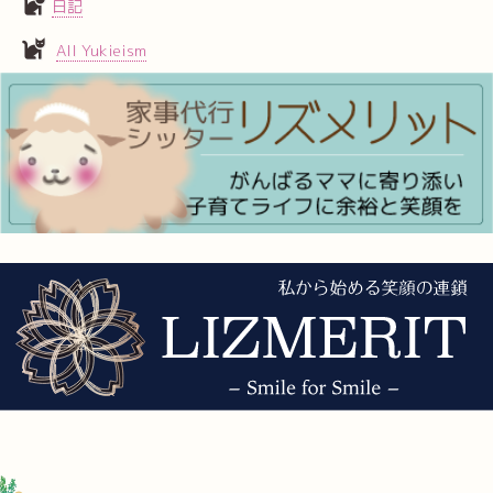
日記
All Yukieism