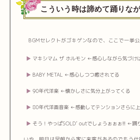
こういう時は諦めて踊りな
BGMセレクトがゴキゲンなので、ここで一挙
マキシマム ザ ホルモン ←感心しながら気づけ
BABY METAL ←感心しつつ癒されてる
90年代洋楽 ←懐かしさに気分上がってくる
80年代洋画音楽 ←感動してテンションさらに
そう！やっぱSOLD’ outでしょうぉぉぉ!!! ←
いや、明日は早朝から家に来客があるのでもう仕