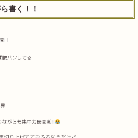
がら書く！！
公開！
ば腰バンしてる
上昇
踊りながらも集中力最高潮!!!
事切り上げてておふろなうだけど、