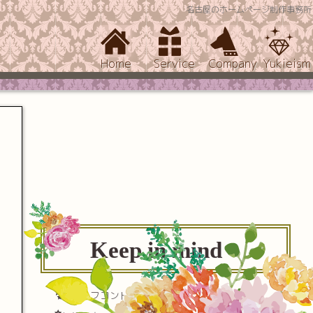
名古屋のホームページ制作事務所
Home
Service
Company
Yukieism
Keep in mind
セルフコントロール(自己制御)