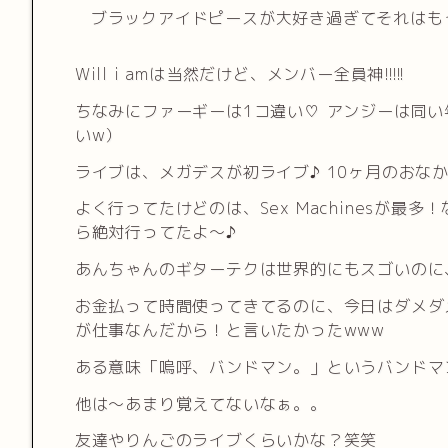
ブラックアイドピースが大好き過ぎてそれはもう!!
Will i amは当然だけど、メンバー全員神!!!!!
ちなみにファーギーは1コ違い♡ アンジーは同
いw）
ライブは、メガデスが初ライブ♪ 10ヶ月のおな
よく行ってたけどのは、Sex Machinesが
ら絶対行ってたよ〜♪
あんちゃんのギターテクは世界的にもスゴいのに
お金払って時間使ってきてるのに、今日はダメダ
が仕事なんだから！と言いたかったwww
ある意味「嗚呼、バンドマン。」というバンドマ
他は〜あまり覚えてないなぁ。。
友達やりんごのライブくらいかな？笑笑