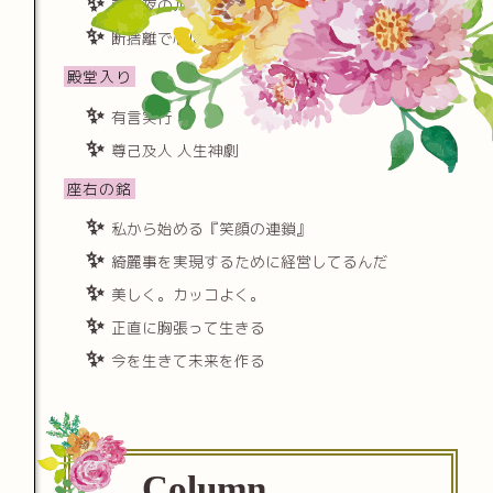
朝と夜のルーチンを極める
断捨離で心に隙間をつくる
殿堂入り
有言実行
尊己及人 人生神劇
座右の銘
私から始める『笑顔の連鎖』
綺麗事を実現するために経営してるんだ
美しく。カッコよく。
正直に胸張って生きる
今を生きて未来を作る
Column