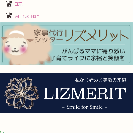
日記
All Yukieism