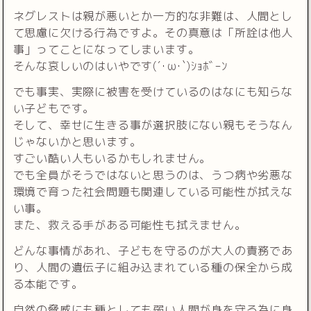
ネグレストは親が悪いとか一方的な非難は、人間とし
て思慮に欠ける行為ですよ。その真意は「所詮は他人
事」ってことになってしまいます。
そんな哀しいのはいやです(´･ω･`)ｼｮﾎﾞｰﾝ
でも事実、実際に被害を受けているのはなにも知らな
い子どもです。
そして、幸せに生きる事が選択肢にない親もそうなん
じゃないかと思います。
すごい酷い人もいるかもしれません。
でも全員がそうではないと思うのは、うつ病や劣悪な
環境で育った社会問題も関連している可能性が拭えな
い事。
また、救える手がある可能性も拭えません。
どんな事情があれ、子どもを守るのが大人の責務であ
り、人間の遺伝子に組み込まれている種の保全から成
る本能です。
自然の脅威にも種としても弱い人間が身を守る為に身