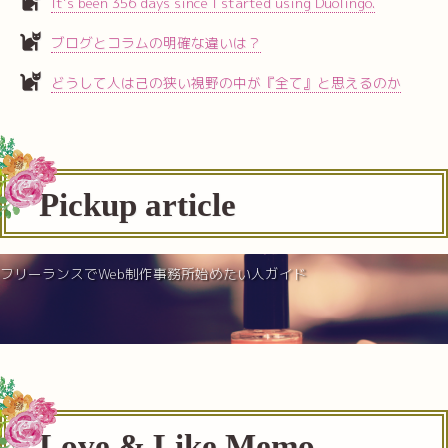
It’s been 356 days since I started using Duolingo.
ブログとコラムの明確な違いは？
どうして人は己の狭い視野の中が『全て』と思えるのか
Pickup article
フリーランスでWeb制作事務所始めたい人ガイド
Love & Like Memo