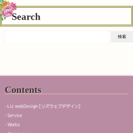
Search
Contents
Liz webDesign [リズウェブデザイン]
Service
Works