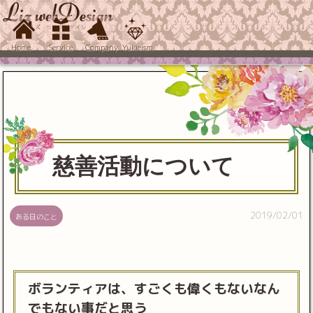
Home
Service
Company
Yukieism
慈善活動について
2019/02/01
ある日のこと
ボランティアは、すごくも偉くもないなん
でもない事だと思う