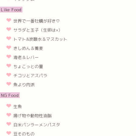
Like Food
世界で一番牡蠣が好き♡
サラダと玉子（生卵は×）
トマト&炭酸水＆マスカット
きしめん＆蕎麦
海老＆レバー
ちょこっとの量
チコリとアスパラ
魚より肉派
NG Food
生魚
揚げ物や動物性油脂
白米パンラーメンパスタ
豆そのもの