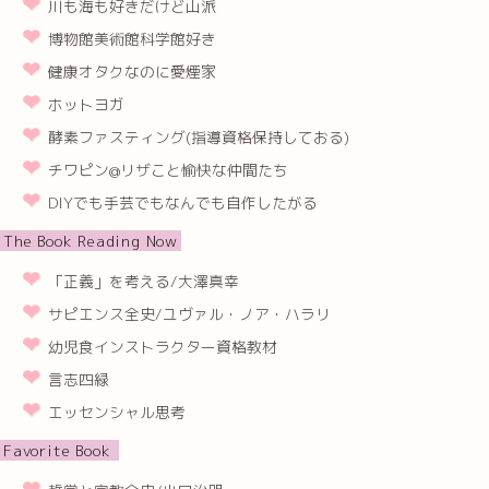
川も海も好きだけど山派
博物館美術館科学館好き
健康オタクなのに愛煙家
ホットヨガ
酵素ファスティング(指導資格保持しておる)
チワピン@リザこと愉快な仲間たち
DIYでも手芸でもなんでも自作したがる
The Book Reading Now
「正義」を考える/大澤真幸
サピエンス全史/ユヴァル・ノア・ハラリ
幼児食インストラクター資格教材
言志四緑
エッセンシャル思考
Favorite Book