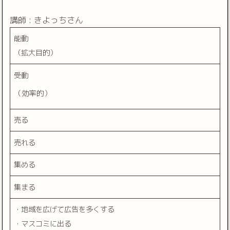
講師 : きよっちさん
能動
（拡大目的）
受動
（効率的）
売る
売れる
集める
集まる
・地域を広げて広告を多くする
・マスコミに出る