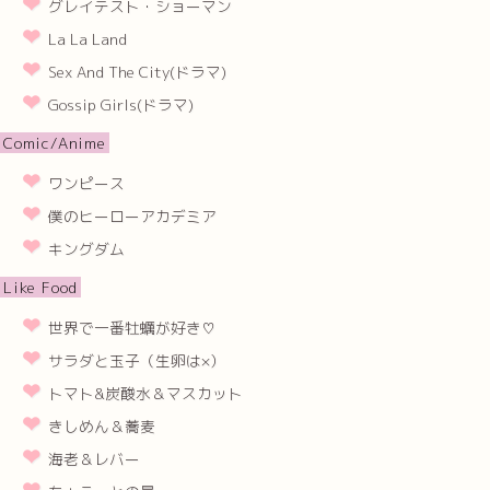
グレイテスト・ショーマン
La La Land
Sex And The City(ドラマ)
Gossip Girls(ドラマ)
Comic/Anime
ワンピース
僕のヒーローアカデミア
キングダム
Like Food
世界で一番牡蠣が好き♡
サラダと玉子（生卵は×）
トマト&炭酸水＆マスカット
きしめん＆蕎麦
海老＆レバー