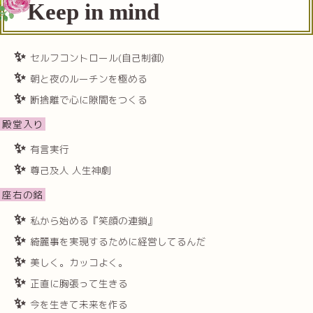
Keep in mind
セルフコントロール(自己制御)
朝と夜のルーチンを極める
断捨離で心に隙間をつくる
殿堂入り
有言実行
尊己及人 人生神劇
座右の銘
私から始める『笑顔の連鎖』
綺麗事を実現するために経営してるんだ
美しく。カッコよく。
正直に胸張って生きる
今を生きて未来を作る