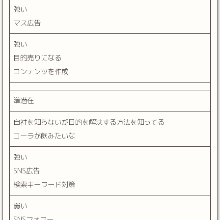
強い
マス広告
強い
目的売りになる
コンテンツを作成
準潜在
自社を知らないが目的を解決する方法を知ってる
コーラが飲みたいな
強い
SNS広告
検索キーワード対策
弱い
SNSフォロー