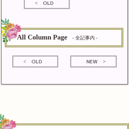
OLD
All Column Page
- 全記事内 -
OLD
NEW