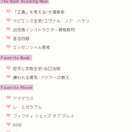
The Book Reading Now
「正義」を考える/大澤真幸
サピエンス全史/ユヴァル・ノア・ハラリ
幼児食インストラクター資格教材
言志四緑
エッセンシャル思考
Favorite Book
哲学と宗教全史/出口治明
嫌われる勇気 -アドラーの教え-
Favorite Movie
アマデウス
レ・ミゼラブル
フィフティ シェイズ オブ グレイ
NINE