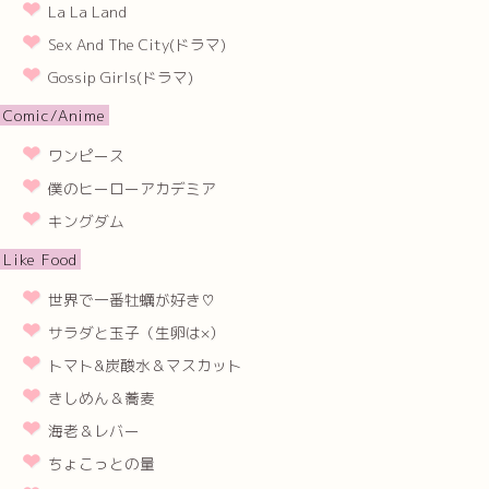
La La Land
Sex And The City(ドラマ)
Gossip Girls(ドラマ)
Comic/Anime
ワンピース
僕のヒーローアカデミア
キングダム
Like Food
世界で一番牡蠣が好き♡
サラダと玉子（生卵は×）
トマト&炭酸水＆マスカット
きしめん＆蕎麦
海老＆レバー
ちょこっとの量