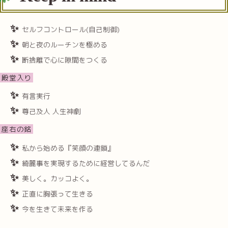
セルフコントロール(自己制御)
朝と夜のルーチンを極める
断捨離で心に隙間をつくる
殿堂入り
有言実行
尊己及人 人生神劇
座右の銘
私から始める『笑顔の連鎖』
綺麗事を実現するために経営してるんだ
美しく。カッコよく。
正直に胸張って生きる
今を生きて未来を作る