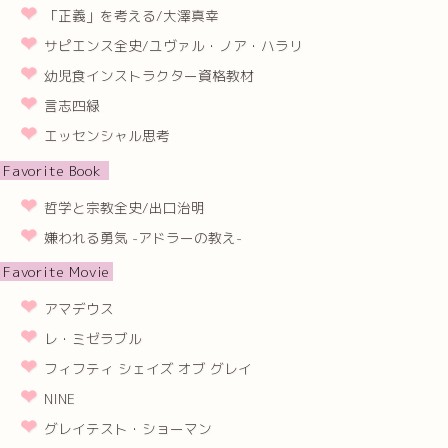
「正義」を考える/大澤真幸
サピエンス全史/ユヴァル・ノア・ハラリ
幼児食インストラクター資格教材
言志四緑
エッセンシャル思考
Favorite Book
哲学と宗教全史/出口治明
嫌われる勇気 -アドラーの教え-
Favorite Movie
アマデウス
レ・ミゼラブル
フィフティ シェイズ オブ グレイ
NINE
グレイテスト・ショーマン