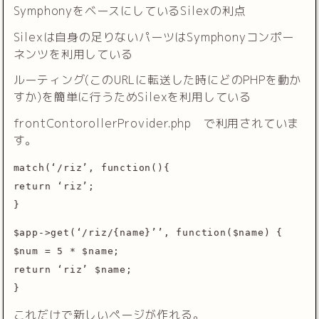
SymphonyをベースにしているSilexの利点
Silexは自身の足りないパーツはSymphonyコンポー
ネンツを利用している
ルーティング(このURLに転送した時にどのPHPを動か
すか)を簡単に行うためSilexを利用している
frontContorollerProvider.php で利用されていま
す。
match(‘/riz’, function(){
return ‘riz’;
}
$app->get(‘/riz/{name}’’, function($name) {
$num = 5 * $name;
return ‘riz’ $name;
}
これだけで新しいページが作れる。