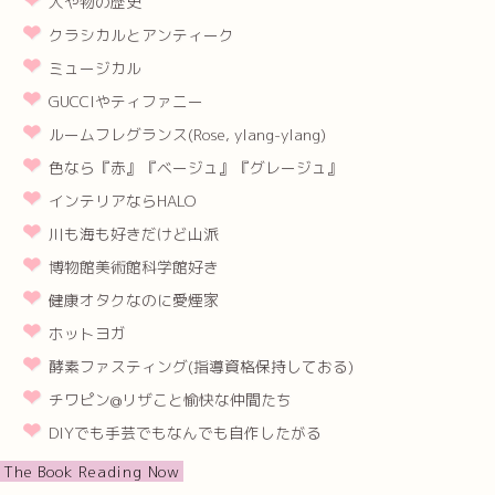
人や物の歴史
クラシカルとアンティーク
ミュージカル
GUCCIやティファニー
ルームフレグランス(Rose, ylang-ylang)
色なら『赤』『ベージュ』『グレージュ』
インテリアならHALO
川も海も好きだけど山派
博物館美術館科学館好き
健康オタクなのに愛煙家
ホットヨガ
酵素ファスティング(指導資格保持しておる)
チワピン@リザこと愉快な仲間たち
DIYでも手芸でもなんでも自作したがる
The Book Reading Now