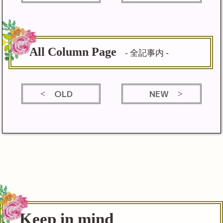
All Column Page
- 全記事内 -
OLD
NEW
Keep in mind