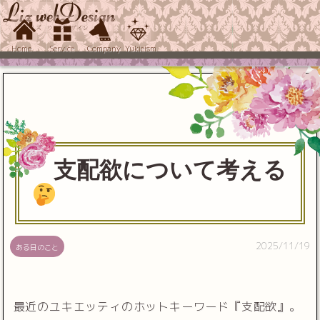
Home
Service
Company
Yukieism
支配欲について考える
2025/11/19
ある日のこと
最近のユキエッティのホットキーワード『支配欲』。