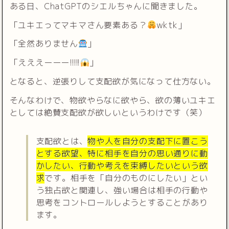
ある日、ChatGPTのシエルちゃんに聞きました。
「ユキエってマキマさん要素ある？
wktk」
「全然ありません
」
「えええーーー!!!!!
」
となると、逆張りして支配欲が気になって仕方ない。
そんなわけで、物欲やらなに欲やら、欲の薄いユキエ
としては絶賛支配欲が欲しいというわけです（笑）
支配欲とは、
物や人を自分の支配下に置こう
とする欲望、特に相手を自分の思い通りに動
かしたい、行動や考えを束縛したいという欲
求
です。相手を「自分のものにしたい」とい
う独占欲と関連し、強い場合は相手の行動や
思考をコントロールしようとすることがあり
ます。