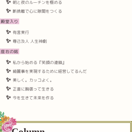
朝と夜のルーチンを極める
断捨離で心に隙間をつくる
殿堂入り
有言実行
尊己及人 人生神劇
座右の銘
私から始める『笑顔の連鎖』
綺麗事を実現するために経営してるんだ
美しく。カッコよく。
正直に胸張って生きる
今を生きて未来を作る
Column