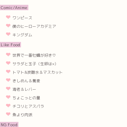
Comic/Anime
ワンピース
僕のヒーローアカデミア
キングダム
Like Food
世界で一番牡蠣が好き♡
サラダと玉子（生卵は×）
トマト&炭酸水＆マスカット
きしめん＆蕎麦
海老＆レバー
ちょこっとの量
チコリとアスパラ
魚より肉派
NG Food