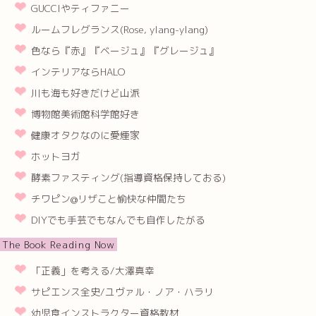
GUCCIやティファニー
ルームフレグランス(Rose, ylang-ylang)
色なら『赤』『ベージュ』『グレージュ』
インテリアならHALO
川も海も好きだけど山派
博物館美術館科学館好き
健康オタクなのに愛煙家
ホットヨガ
酵素ファスティング(指導資格保持しておる)
チワピン@リザこと愉快な仲間たち
DIYでも手芸でもなんでも自作したがる
The Book Reading Now
「正義」を考える/大澤真幸
サピエンス全史/ユヴァル・ノア・ハラリ
幼児食インストラクター資格教材