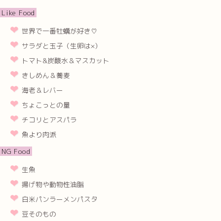
Like Food
世界で一番牡蠣が好き♡
サラダと玉子（生卵は×）
トマト&炭酸水＆マスカット
きしめん＆蕎麦
海老＆レバー
ちょこっとの量
チコリとアスパラ
魚より肉派
NG Food
生魚
揚げ物や動物性油脂
白米パンラーメンパスタ
豆そのもの