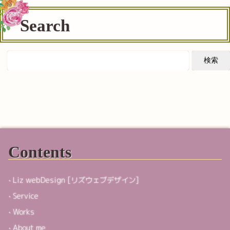
Search
Contents
Liz webDesign [リズウェブデザイン]
Service
Works
About me