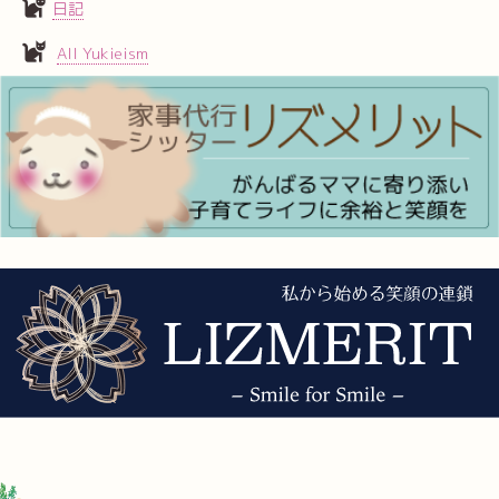
日記
All Yukieism