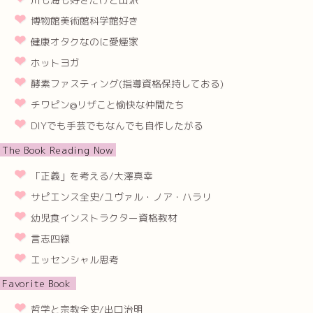
博物館美術館科学館好き
健康オタクなのに愛煙家
ホットヨガ
酵素ファスティング(指導資格保持しておる)
チワピン@リザこと愉快な仲間たち
DIYでも手芸でもなんでも自作したがる
The Book Reading Now
「正義」を考える/大澤真幸
サピエンス全史/ユヴァル・ノア・ハラリ
幼児食インストラクター資格教材
言志四緑
エッセンシャル思考
Favorite Book
哲学と宗教全史/出口治明