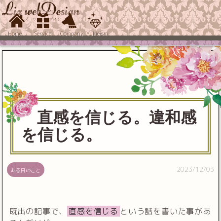
Home
Service
Company
Yukieism
直感を信じる。違和感
を信じる。
2023/12/03
ある日のこと
既出の記事で、
直感を信じる
という話を書いた事があ