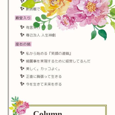
朝と夜のルーチンを極める
断捨離で心に隙間をつくる
殿堂入り
有言実行
尊己及人 人生神劇
座右の銘
私から始める『笑顔の連鎖』
綺麗事を実現するために経営してるんだ
美しく。カッコよく。
正直に胸張って生きる
今を生きて未来を作る
Column