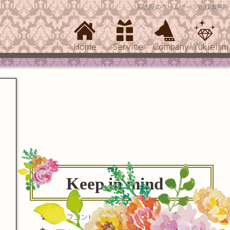
名古屋のホームページ制作事務所
Home
Service
Company
Yukieism
Keep in mind
セルフコントロール(自己制御)