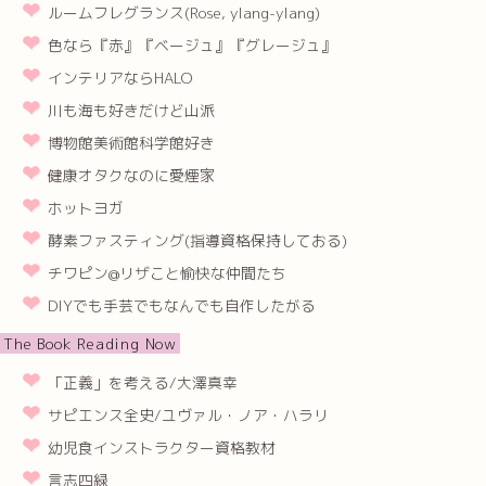
ルームフレグランス(Rose, ylang-ylang)
色なら『赤』『ベージュ』『グレージュ』
インテリアならHALO
川も海も好きだけど山派
博物館美術館科学館好き
健康オタクなのに愛煙家
ホットヨガ
酵素ファスティング(指導資格保持しておる)
チワピン@リザこと愉快な仲間たち
DIYでも手芸でもなんでも自作したがる
The Book Reading Now
「正義」を考える/大澤真幸
サピエンス全史/ユヴァル・ノア・ハラリ
幼児食インストラクター資格教材
言志四緑