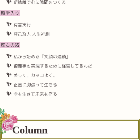
断捨離で心に隙間をつくる
殿堂入り
有言実行
尊己及人 人生神劇
座右の銘
私から始める『笑顔の連鎖』
綺麗事を実現するために経営してるんだ
美しく。カッコよく。
正直に胸張って生きる
今を生きて未来を作る
Column