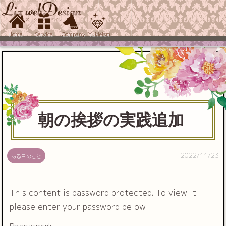
Home
Service
Company
Yukieism
朝の挨拶の実践追加
2022/11/23
ある日のこと
This content is password protected. To view it
please enter your password below: