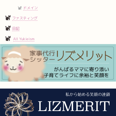
ドメイン
ファスティング
日記
All Yukieism