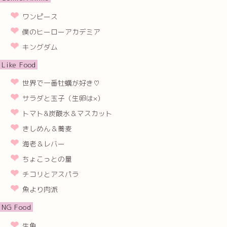
ワンピース
僕のヒーローアカデミア
キングダム
Like Food
世界で一番牡蠣が好き♡
サラダと玉子（生卵は×）
トマト&炭酸水＆マスカット
きしめん＆蕎麦
海老＆レバー
ちょこっとの量
チコリとアスパラ
魚より肉派
NG Food
生魚