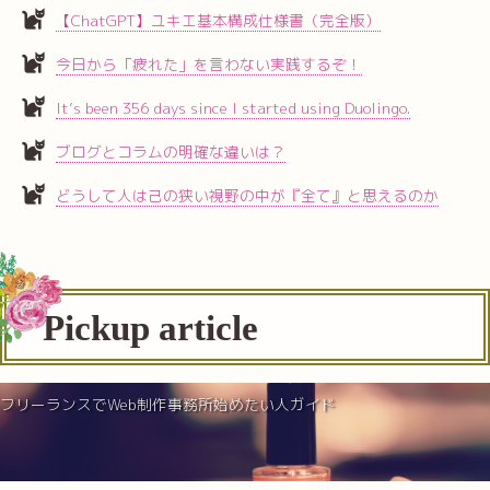
【ChatGPT】ユキエ基本構成仕様書（完全版）
今日から「疲れた」を言わない実践するぞ！
It’s been 356 days since I started using Duolingo.
ブログとコラムの明確な違いは？
どうして人は己の狭い視野の中が『全て』と思えるのか
Pickup article
フリーランスでWeb制作事務所始めたい人ガイド