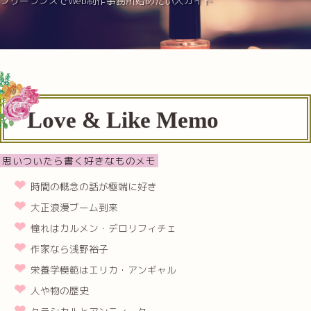
フリーランスでWeb制作事務所始めたい人ガイド
Love & Like Memo
思いついたら書く好きなものメモ
時間の概念の話が極端に好き
大正浪漫ブーム到来
憧れはカルメン・デロリフィチェ
作家なら浅野裕子
栄養学模範はエリカ・アンギャル
人や物の歴史