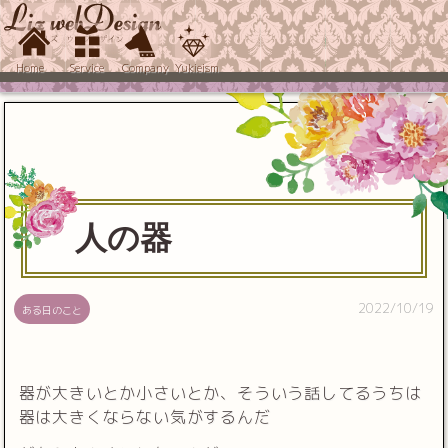
Home
Service
Company
Yukieism
人の器
2022/10/19
ある日のこと
器が大きいとか小さいとか、そういう話してるうちは
器は大きくならない気がするんだ