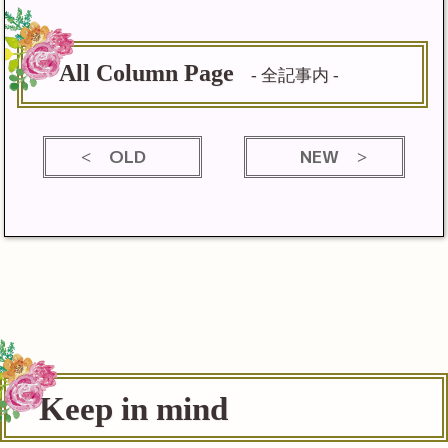
All Column Page
- 全記事内 -
OLD
NEW
Keep in mind