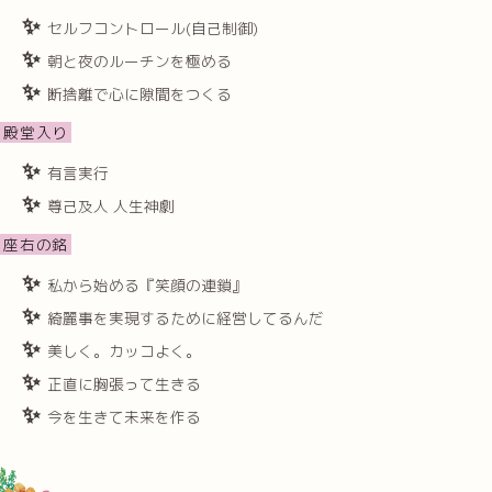
セルフコントロール(自己制御)
朝と夜のルーチンを極める
断捨離で心に隙間をつくる
殿堂入り
有言実行
尊己及人 人生神劇
座右の銘
私から始める『笑顔の連鎖』
綺麗事を実現するために経営してるんだ
美しく。カッコよく。
正直に胸張って生きる
今を生きて未来を作る