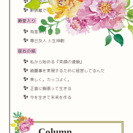
朝と夜のルーチンを極める
断捨離で心に隙間をつくる
殿堂入り
有言実行
尊己及人 人生神劇
座右の銘
私から始める『笑顔の連鎖』
綺麗事を実現するために経営してるんだ
美しく。カッコよく。
正直に胸張って生きる
今を生きて未来を作る
Column