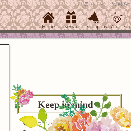
名古屋のホームページ制作事務所
Home
Service
Company
Yukieism
Keep in mind
セルフコントロール(自己制御)