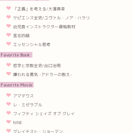
「正義」を考える/大澤真幸
サピエンス全史/ユヴァル・ノア・ハラリ
幼児食インストラクター資格教材
言志四緑
エッセンシャル思考
Favorite Book
哲学と宗教全史/出口治明
嫌われる勇気 -アドラーの教え-
Favorite Movie
アマデウス
レ・ミゼラブル
フィフティ シェイズ オブ グレイ
NINE
グレイテスト・ショーマン