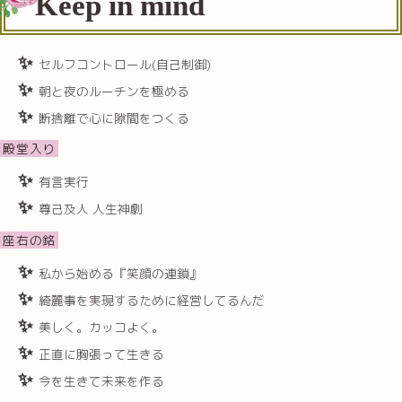
Keep in mind
セルフコントロール(自己制御)
朝と夜のルーチンを極める
断捨離で心に隙間をつくる
殿堂入り
有言実行
尊己及人 人生神劇
座右の銘
私から始める『笑顔の連鎖』
綺麗事を実現するために経営してるんだ
美しく。カッコよく。
正直に胸張って生きる
今を生きて未来を作る