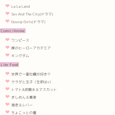
La La Land
Sex And The City(ドラマ)
Gossip Girls(ドラマ)
Comic/Anime
ワンピース
僕のヒーローアカデミア
キングダム
Like Food
世界で一番牡蠣が好き♡
サラダと玉子（生卵は×）
トマト&炭酸水＆マスカット
きしめん＆蕎麦
海老＆レバー
ちょこっとの量