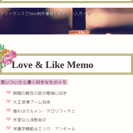
フリーランスでWeb制作事務所始めたい人ガイド
Love & Like Memo
思いついたら書く好きなものメモ
時間の概念の話が極端に好き
大正浪漫ブーム到来
憧れはカルメン・デロリフィチェ
作家なら浅野裕子
栄養学模範はエリカ・アンギャル