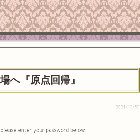
】現場へ『原点回帰』
2021/10/30
t please enter your password below: