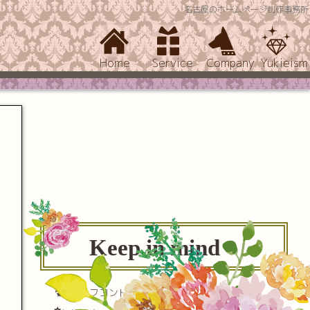
名古屋のホームページ制作事務所
Home
Service
Company
Yukieism
Keep in mind
セルフコントロール(自己制御)