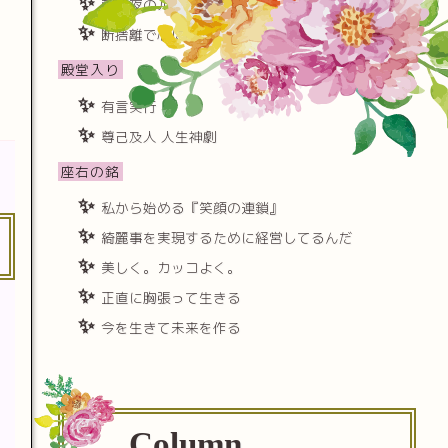
朝と夜のルーチンを極める
断捨離で心に隙間をつくる
殿堂入り
有言実行
尊己及人 人生神劇
座右の銘
私から始める『笑顔の連鎖』
綺麗事を実現するために経営してるんだ
美しく。カッコよく。
正直に胸張って生きる
今を生きて未来を作る
Column