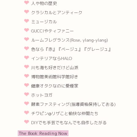
人や物の歴史
クラシカルとアンティーク
ミュージカル
GUCCIやティファニー
ルームフレグランス(Rose, ylang-ylang)
色なら『赤』『ベージュ』『グレージュ』
インテリアならHALO
川も海も好きだけど山派
博物館美術館科学館好き
健康オタクなのに愛煙家
ホットヨガ
酵素ファスティング(指導資格保持しておる)
チワピン@リザこと愉快な仲間たち
DIYでも手芸でもなんでも自作したがる
The Book Reading Now