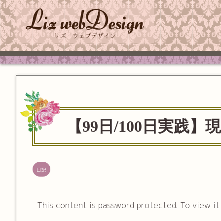
【99日/100日実践
日記
This content is password protected. To view i