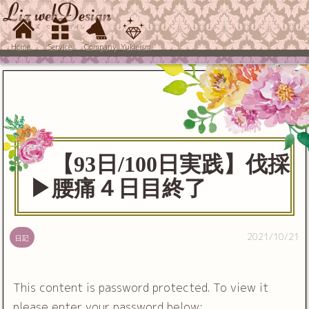
Home
Service
Company
Yukieism
【93日/100日実践】伐採
▶︎腰痛４日目終了
2021/10/21
日記
This content is password protected. To view it
please enter your password below: