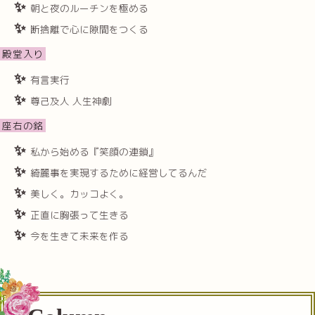
朝と夜のルーチンを極める
断捨離で心に隙間をつくる
殿堂入り
有言実行
尊己及人 人生神劇
座右の銘
私から始める『笑顔の連鎖』
綺麗事を実現するために経営してるんだ
美しく。カッコよく。
正直に胸張って生きる
今を生きて未来を作る