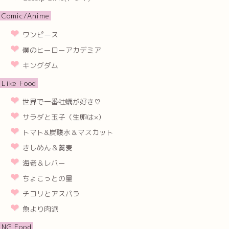
Comic/Anime
ワンピース
僕のヒーローアカデミア
キングダム
Like Food
世界で一番牡蠣が好き♡
サラダと玉子（生卵は×）
トマト&炭酸水＆マスカット
きしめん＆蕎麦
海老＆レバー
ちょこっとの量
チコリとアスパラ
魚より肉派
NG Food