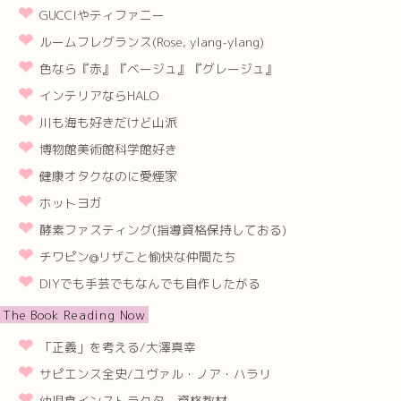
GUCCIやティファニー
ルームフレグランス(Rose, ylang-ylang)
色なら『赤』『ベージュ』『グレージュ』
インテリアならHALO
川も海も好きだけど山派
博物館美術館科学館好き
健康オタクなのに愛煙家
ホットヨガ
酵素ファスティング(指導資格保持しておる)
チワピン@リザこと愉快な仲間たち
DIYでも手芸でもなんでも自作したがる
The Book Reading Now
「正義」を考える/大澤真幸
サピエンス全史/ユヴァル・ノア・ハラリ
幼児食インストラクター資格教材