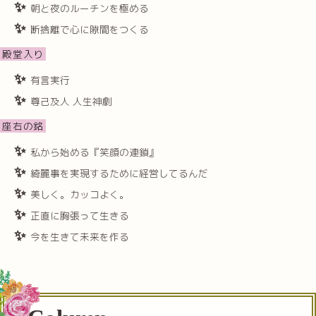
朝と夜のルーチンを極める
断捨離で心に隙間をつくる
殿堂入り
有言実行
尊己及人 人生神劇
座右の銘
私から始める『笑顔の連鎖』
綺麗事を実現するために経営してるんだ
美しく。カッコよく。
正直に胸張って生きる
今を生きて未来を作る