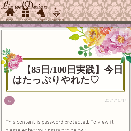
Home
Service
Company
Yukieism
【85日/100日実践】今日
はたっぷりやれた♡
2021/10/14
日記
This content is password protected. To view it
please enter your password below: