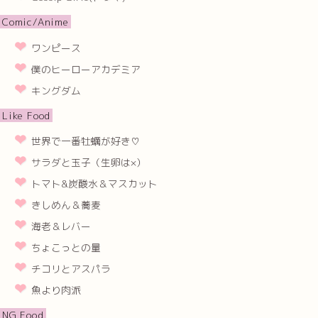
Comic/Anime
ワンピース
僕のヒーローアカデミア
キングダム
Like Food
世界で一番牡蠣が好き♡
サラダと玉子（生卵は×）
トマト&炭酸水＆マスカット
きしめん＆蕎麦
海老＆レバー
ちょこっとの量
チコリとアスパラ
魚より肉派
NG Food