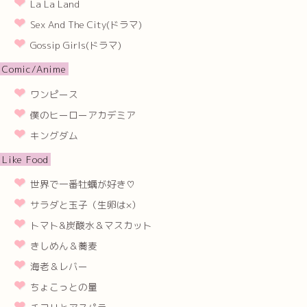
La La Land
Sex And The City(ドラマ)
Gossip Girls(ドラマ)
Comic/Anime
ワンピース
僕のヒーローアカデミア
キングダム
Like Food
世界で一番牡蠣が好き♡
サラダと玉子（生卵は×）
トマト&炭酸水＆マスカット
きしめん＆蕎麦
海老＆レバー
ちょこっとの量