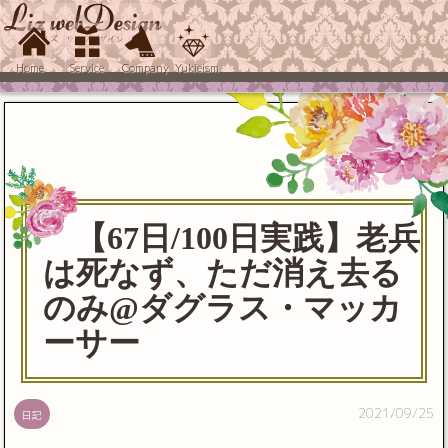
Home
Service
Company
Yukieism
【67日/100日実践】老兵
は死なず、ただ消え去る
のみ@ダグラス・マッカ
ーサー
2021/09/25
日記