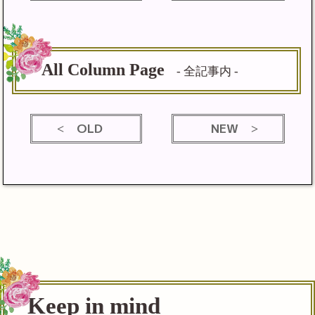
All Column Page
- 全記事内 -
OLD
NEW
Keep in mind