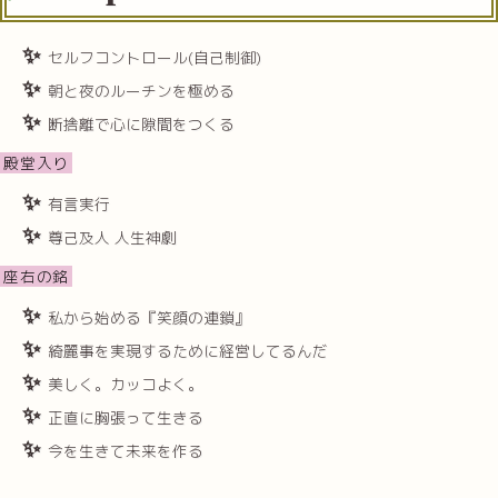
セルフコントロール(自己制御)
朝と夜のルーチンを極める
断捨離で心に隙間をつくる
殿堂入り
有言実行
尊己及人 人生神劇
座右の銘
私から始める『笑顔の連鎖』
綺麗事を実現するために経営してるんだ
美しく。カッコよく。
正直に胸張って生きる
今を生きて未来を作る