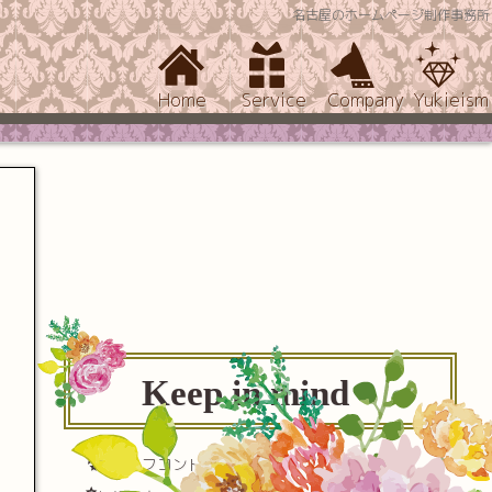
名古屋のホームページ制作事務所
Home
Service
Company
Yukieism
Keep in mind
セルフコントロール(自己制御)