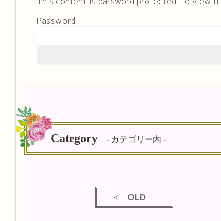
This content is password protected. To view i
Password:
Category
- カテゴリー内 -
OLD