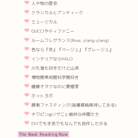
人や物の歴史
クラシカルとアンティーク
ミュージカル
GUCCIやティファニー
ルームフレグランス(Rose, ylang-ylang)
色なら『赤』『ベージュ』『グレージュ』
インテリアならHALO
川も海も好きだけど山派
博物館美術館科学館好き
健康オタクなのに愛煙家
ホットヨガ
酵素ファスティング(指導資格保持しておる)
チワピン@リザこと愉快な仲間たち
DIYでも手芸でもなんでも自作したがる
The Book Reading Now