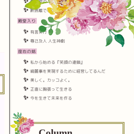
朝と夜のルーチンを極める
断捨離で心に隙間をつくる
殿堂入り
有言実行
尊己及人 人生神劇
座右の銘
私から始める『笑顔の連鎖』
綺麗事を実現するために経営してるんだ
美しく。カッコよく。
正直に胸張って生きる
今を生きて未来を作る
Column