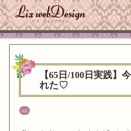
【65日/100日実践
れた♡
日記