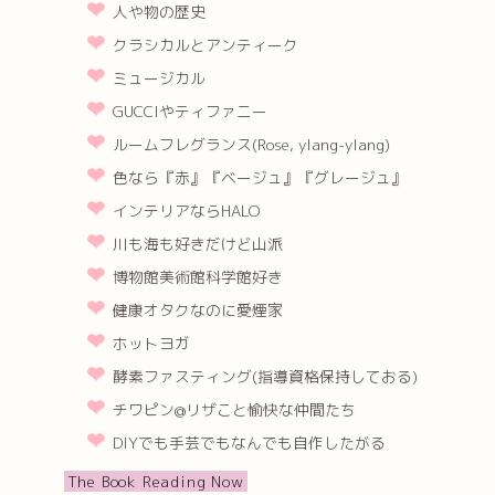
人や物の歴史
クラシカルとアンティーク
ミュージカル
GUCCIやティファニー
ルームフレグランス(Rose, ylang-ylang)
色なら『赤』『ベージュ』『グレージュ』
インテリアならHALO
川も海も好きだけど山派
博物館美術館科学館好き
健康オタクなのに愛煙家
ホットヨガ
酵素ファスティング(指導資格保持しておる)
チワピン@リザこと愉快な仲間たち
DIYでも手芸でもなんでも自作したがる
The Book Reading Now