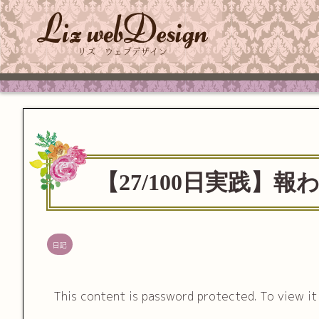
【27/100日実践】報
日記
This content is password protected. To view i