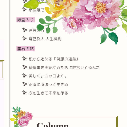
朝と夜のルーチンを極める
断捨離で心に隙間をつくる
殿堂入り
有言実行
尊己及人 人生神劇
座右の銘
私から始める『笑顔の連鎖』
綺麗事を実現するために経営してるんだ
美しく。カッコよく。
正直に胸張って生きる
今を生きて未来を作る
Column