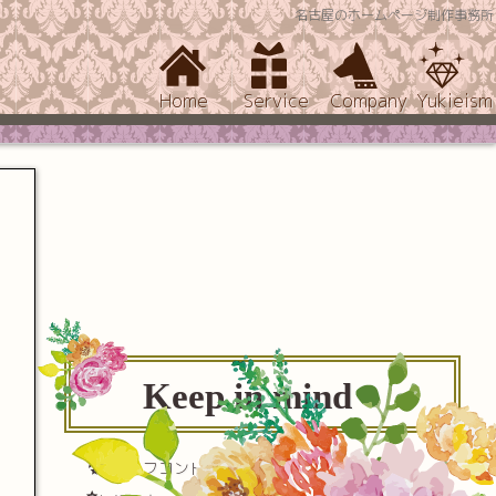
名古屋のホームページ制作事務所
Home
Service
Company
Yukieism
Keep in mind
セルフコントロール(自己制御)