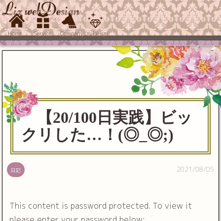
Home
Service
Company
Yukieism
【20/100日実践】ビッ
クリした…！(◎_◎;)
2021/08/05
日記
This content is password protected. To view it
please enter your password below: