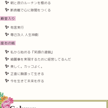
朝と夜のルーチンを極める
断捨離で心に隙間をつくる
殿堂入り
有言実行
尊己及人 人生神劇
座右の銘
私から始める『笑顔の連鎖』
綺麗事を実現するために経営してるんだ
美しく。カッコよく。
正直に胸張って生きる
今を生きて未来を作る