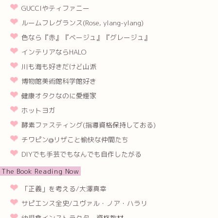
GUCCIやティファニー
ルームフレグランス(Rose, ylang-ylang)
色なら『赤』『ベージュ』『グレージュ』
インテリアならHALO
川も海も好きだけど山派
博物館美術館科学館好き
健康オタクなのに愛煙家
ホットヨガ
酵素ファスティング(指導資格保持しておる)
チワピン@リザこと愉快な仲間たち
DIYでも手芸でもなんでも自作したがる
The Book Reading Now
「正義」を考える/大澤真幸
サピエンス全史/ユヴァル・ノア・ハラリ
幼児食インストラクター資格教材