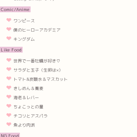
Comic/Anime
ワンピース
僕のヒーローアカデミア
キングダム
Like Food
世界で一番牡蠣が好き♡
サラダと玉子（生卵は×）
トマト&炭酸水＆マスカット
きしめん＆蕎麦
海老＆レバー
ちょこっとの量
チコリとアスパラ
魚より肉派
NG Food