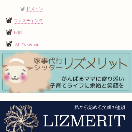
ドメイン
ファスティング
日記
All Yukieism