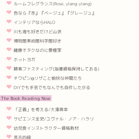
ルームフレグランス(Rose, ylang-ylang)
色なら『赤』『ベージュ』『グレージュ』
インテリアならHALO
川も海も好きだけど山派
博物館美術館科学館好き
健康オタクなのに愛煙家
ホットヨガ
酵素ファスティング(指導資格保持しておる)
チワピン@リザこと愉快な仲間たち
DIYでも手芸でもなんでも自作したがる
The Book Reading Now
「正義」を考える/大澤真幸
サピエンス全史/ユヴァル・ノア・ハラリ
幼児食インストラクター資格教材
言志四緑