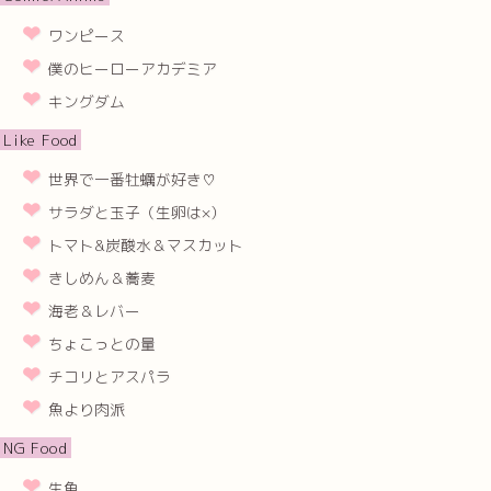
ワンピース
僕のヒーローアカデミア
キングダム
Like Food
世界で一番牡蠣が好き♡
サラダと玉子（生卵は×）
トマト&炭酸水＆マスカット
きしめん＆蕎麦
海老＆レバー
ちょこっとの量
チコリとアスパラ
魚より肉派
NG Food
生魚