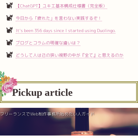
【ChatGPT】ユキエ基本構成仕様書（完全版）
今日から「疲れた」を言わない実践するぞ！
It’s been 356 days since I started using Duolingo.
ブログとコラムの明確な違いは？
どうして人は己の狭い視野の中が『全て』と思えるのか
Pickup article
フリーランスでWeb制作事務所始めたい人ガイド