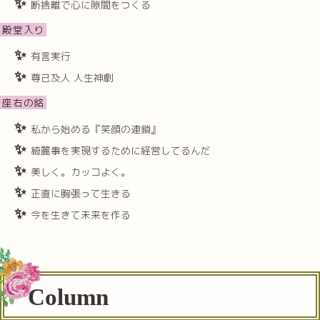
断捨離で心に隙間をつくる
殿堂入り
有言実行
尊己及人 人生神劇
座右の銘
私から始める『笑顔の連鎖』
綺麗事を実現するために経営してるんだ
美しく。カッコよく。
正直に胸張って生きる
今を生きて未来を作る
Column