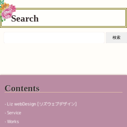
Search
Contents
Liz webDesign [リズウェブデザイン]
Service
Works