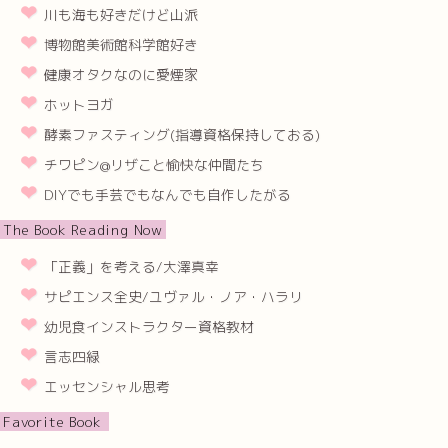
川も海も好きだけど山派
博物館美術館科学館好き
健康オタクなのに愛煙家
ホットヨガ
酵素ファスティング(指導資格保持しておる)
チワピン@リザこと愉快な仲間たち
DIYでも手芸でもなんでも自作したがる
The Book Reading Now
「正義」を考える/大澤真幸
サピエンス全史/ユヴァル・ノア・ハラリ
幼児食インストラクター資格教材
言志四緑
エッセンシャル思考
Favorite Book