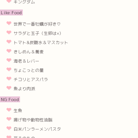
キングダム
Like Food
世界で一番牡蠣が好き♡
サラダと玉子（生卵は×）
トマト&炭酸水＆マスカット
きしめん＆蕎麦
海老＆レバー
ちょこっとの量
チコリとアスパラ
魚より肉派
NG Food
生魚
揚げ物や動物性油脂
白米パンラーメンパスタ