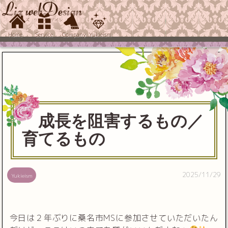
Home
Service
Company
Yukieism
成長を阻害するもの／
育てるもの
2025/11/29
Yukieism
今日は２年ぶりに桑名市MSに参加させていただいたん