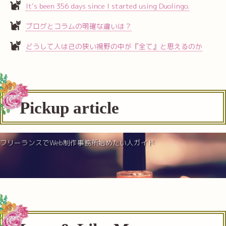
It’s been 356 days since I started using Duolingo.
ブログとコラムの明確な違いは？
どうして人は己の狭い視野の中が『全て』と思えるのか
Pickup article
フリーランスでWeb制作事務所始めたい人ガイド