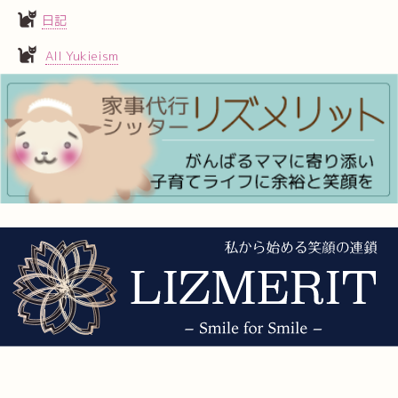
日記
All Yukieism