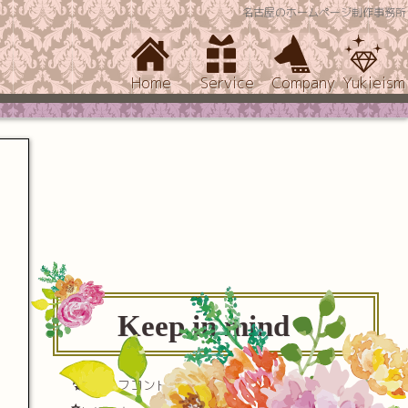
名古屋のホームページ制作事務所
Home
Service
Company
Yukieism
Keep in mind
セルフコントロール(自己制御)