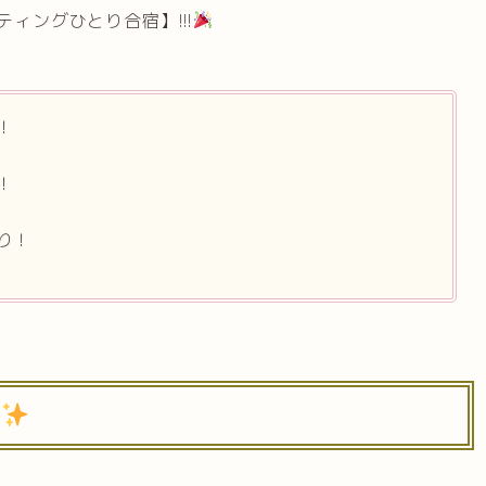
ィングひとり合宿】!!!
！
！
り！