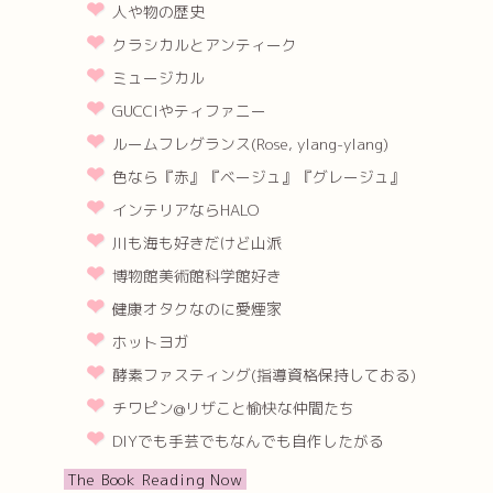
人や物の歴史
クラシカルとアンティーク
ミュージカル
GUCCIやティファニー
ルームフレグランス(Rose, ylang-ylang)
色なら『赤』『ベージュ』『グレージュ』
インテリアならHALO
川も海も好きだけど山派
博物館美術館科学館好き
健康オタクなのに愛煙家
ホットヨガ
酵素ファスティング(指導資格保持しておる)
チワピン@リザこと愉快な仲間たち
DIYでも手芸でもなんでも自作したがる
The Book Reading Now