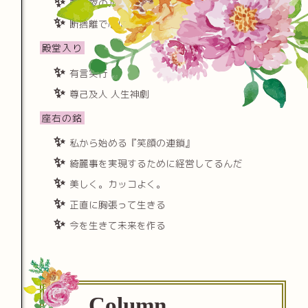
朝と夜のルーチンを極める
断捨離で心に隙間をつくる
殿堂入り
有言実行
尊己及人 人生神劇
座右の銘
私から始める『笑顔の連鎖』
綺麗事を実現するために経営してるんだ
美しく。カッコよく。
正直に胸張って生きる
今を生きて未来を作る
Column