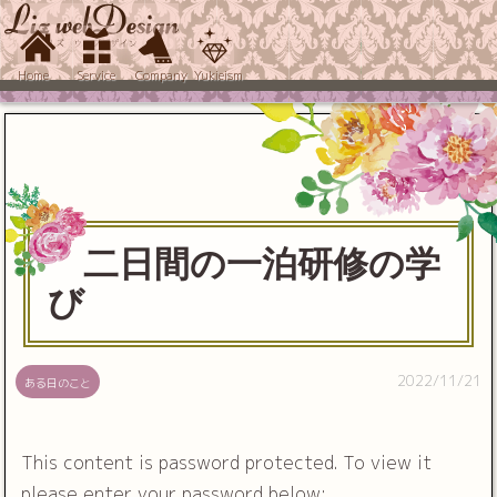
Home
Service
Company
Yukieism
二日間の一泊研修の学
び
2022/11/21
ある日のこと
This content is password protected. To view it
please enter your password below: