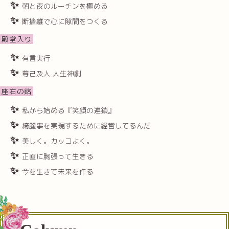
朝と夜のルーチンを極める
断捨離で心に隙間をつくる
殿堂入り
有言実行
尊己及人 人生神劇
座右の銘
私から始める『笑顔の連鎖』
綺麗事を実現するために経営してるんだ
美しく。カッコよく。
正直に胸張って生きる
今を生きて未来を作る