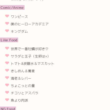
Comic/Anime
ワンピース
僕のヒーローアカデミア
キングダム
Like Food
世界で一番牡蠣が好き♡
サラダと玉子（生卵は×）
トマト&炭酸水＆マスカット
きしめん＆蕎麦
海老＆レバー
ちょこっとの量
チコリとアスパラ
魚より肉派
NG Food