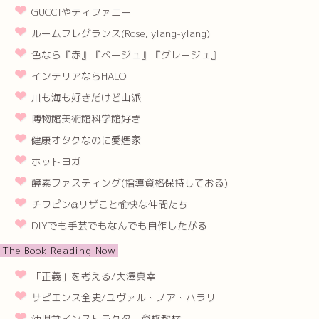
GUCCIやティファニー
ルームフレグランス(Rose, ylang-ylang)
色なら『赤』『ベージュ』『グレージュ』
インテリアならHALO
川も海も好きだけど山派
博物館美術館科学館好き
健康オタクなのに愛煙家
ホットヨガ
酵素ファスティング(指導資格保持しておる)
チワピン@リザこと愉快な仲間たち
DIYでも手芸でもなんでも自作したがる
The Book Reading Now
「正義」を考える/大澤真幸
サピエンス全史/ユヴァル・ノア・ハラリ
幼児食インストラクター資格教材