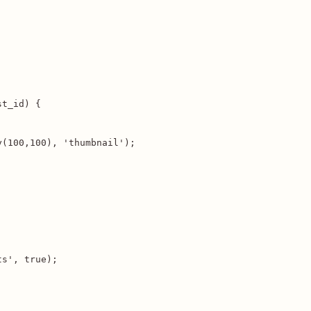
t_id) {

(100,100), 'thumbnail');

s', true);
