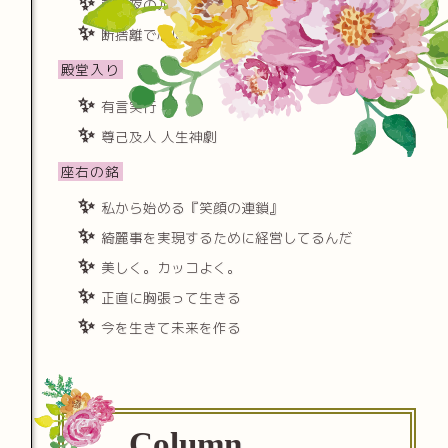
朝と夜のルーチンを極める
断捨離で心に隙間をつくる
殿堂入り
有言実行
尊己及人 人生神劇
座右の銘
私から始める『笑顔の連鎖』
綺麗事を実現するために経営してるんだ
美しく。カッコよく。
正直に胸張って生きる
今を生きて未来を作る
Column