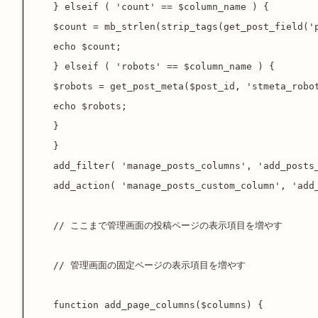
} elseif ( 'count' == $column_name ) {

$count = mb_strlen(strip_tags(get_post_field('p
echo $count;

} elseif ( 'robots' == $column_name ) {

$robots = get_post_meta($post_id, 'stmeta_robot
echo $robots;

}

}

add_filter( 'manage_posts_columns', 'add_posts_
add_action( 'manage_posts_custom_column', 'add_
// ここまで管理画面の投稿ページの表示項目を増やす

// 管理画面の固定ページの表示項目を増やす

function add_page_columns($columns) {
