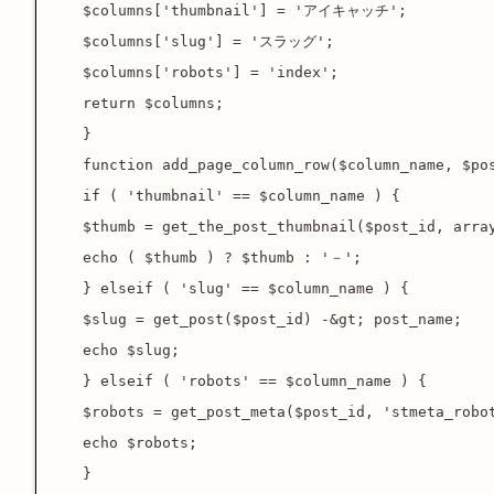
$columns['thumbnail'] = 'アイキャッチ';

$columns['slug'] = 'スラッグ';

$columns['robots'] = 'index';

return $columns;

}

function add_page_column_row($column_name, $pos
if ( 'thumbnail' == $column_name ) {

$thumb = get_the_post_thumbnail($post_id, array
echo ( $thumb ) ? $thumb : '－';

} elseif ( 'slug' == $column_name ) {

$slug = get_post($post_id) -&gt; post_name;

echo $slug;

} elseif ( 'robots' == $column_name ) {

$robots = get_post_meta($post_id, 'stmeta_robot
echo $robots;

}
