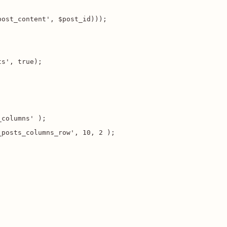
ost_content', $post_id)));

s', true);

columns' );

posts_columns_row', 10, 2 );
