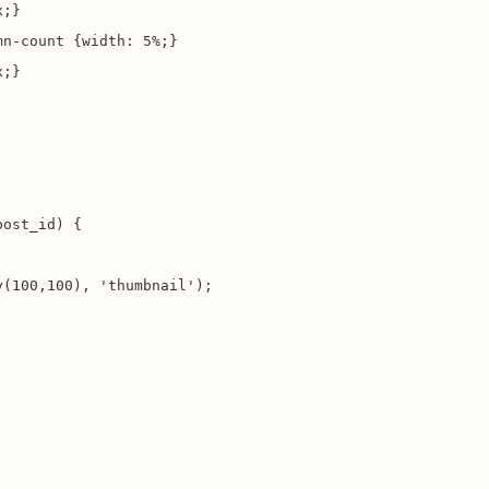
;}

-count {width: 5%;}

;}

ost_id) {

(100,100), 'thumbnail');
