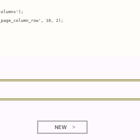
olumns');

page_column_row', 10, 2);

NEW