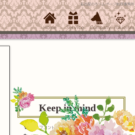
名古屋のホームページ制作事務所
Home
Service
Company
Yukieism
Keep in mind
セルフコントロール(自己制御)