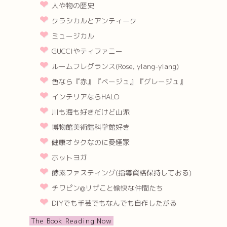
人や物の歴史
クラシカルとアンティーク
ミュージカル
GUCCIやティファニー
ルームフレグランス(Rose, ylang-ylang)
色なら『赤』『ベージュ』『グレージュ』
インテリアならHALO
川も海も好きだけど山派
博物館美術館科学館好き
健康オタクなのに愛煙家
ホットヨガ
酵素ファスティング(指導資格保持しておる)
チワピン@リザこと愉快な仲間たち
DIYでも手芸でもなんでも自作したがる
The Book Reading Now