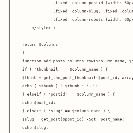
　　　　　　　　.fixed .column-postid {width: 60px
　　　　　　　　.fixed .column-slug, .fixed .column
　　　　　　　　.fixed .column-robots {width: 60px
    </style>';

return $columns;

}

function add_posts_columns_row($column_name, $p
if ( 'thumbnail' == $column_name ) {

$thumb = get_the_post_thumbnail($post_id, array
echo ( $thumb ) ? $thumb : '－';

} elseif ( 'postid' == $column_name ) {

echo $post_id;

} elseif ( 'slug' == $column_name ) {

$slug = get_post($post_id) -&gt; post_name;

echo $slug;
