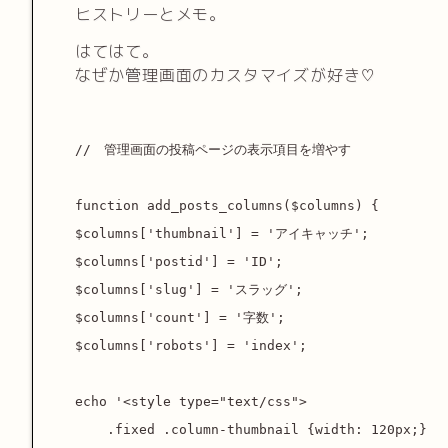
ヒストリーとメモ。
はてはて。
なぜか管理画面のカスタマイズが好き♡
//　管理画面の投稿ページの表示項目を増やす

function add_posts_columns($columns) {

$columns['thumbnail'] = 'アイキャッチ';

$columns['postid'] = 'ID';

$columns['slug'] = 'スラッグ';

$columns['count'] = '字数';

$columns['robots'] = 'index';

echo '<style type="text/css">

    .fixed .column-thumbnail {width: 120px;}
