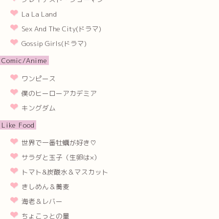
La La Land
Sex And The City(ドラマ)
Gossip Girls(ドラマ)
Comic/Anime
ワンピース
僕のヒーローアカデミア
キングダム
Like Food
世界で一番牡蠣が好き♡
サラダと玉子（生卵は×）
トマト&炭酸水＆マスカット
きしめん＆蕎麦
海老＆レバー
ちょこっとの量