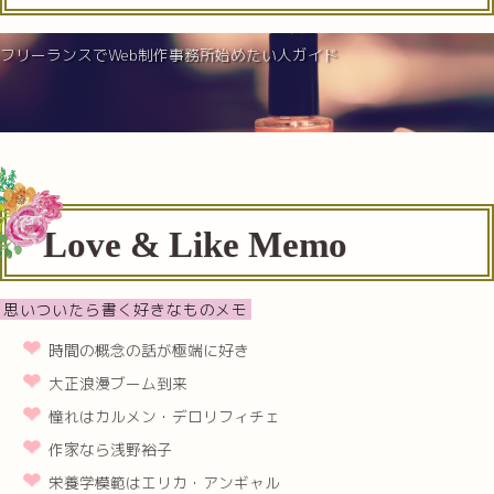
フリーランスでWeb制作事務所始めたい人ガイド
Love & Like Memo
思いついたら書く好きなものメモ
時間の概念の話が極端に好き
大正浪漫ブーム到来
憧れはカルメン・デロリフィチェ
作家なら浅野裕子
栄養学模範はエリカ・アンギャル