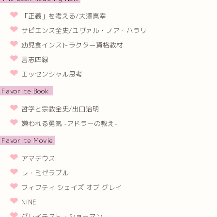
「正義」を考える/大澤真幸
サピエンス全史/ユヴァル・ノア・ハラリ
幼児食インストラクター資格教材
言志四緑
エッセンシャル思考
Favorite Book
哲学と宗教全史/出口治明
嫌われる勇気 -アドラーの教え-
Favorite Movie
アマデウス
レ・ミゼラブル
フィフティ シェイズ オブ グレイ
NINE
グレイテスト・ショーマン