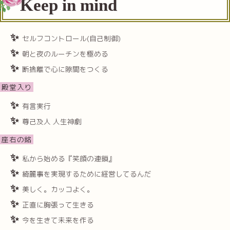
Keep in mind
セルフコントロール(自己制御)
朝と夜のルーチンを極める
断捨離で心に隙間をつくる
殿堂入り
有言実行
尊己及人 人生神劇
座右の銘
私から始める『笑顔の連鎖』
綺麗事を実現するために経営してるんだ
美しく。カッコよく。
正直に胸張って生きる
今を生きて未来を作る