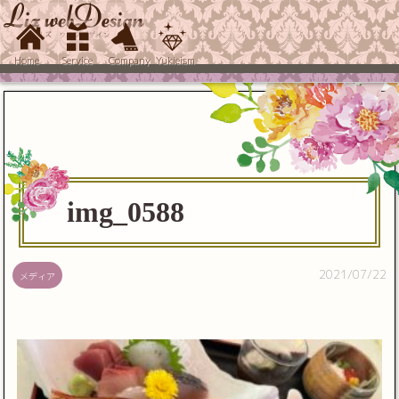
Home
Service
Company
Yukieism
img_0588
2021/07/22
メディア